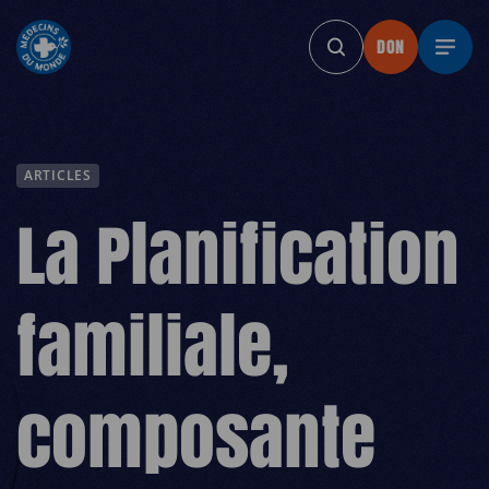
DON
DON
DON
DON
DON
DON
D
ARTICLES
La Planification
familiale,
composante