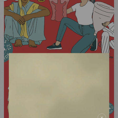
MDM
SUR LE TERRAIN
ACTUALITÉS
NOUS SOUTENIR
NOUS REJOINDRE
RESSOURCES
ESPACE DONATEURS
COMITÉ DES DONATEURS