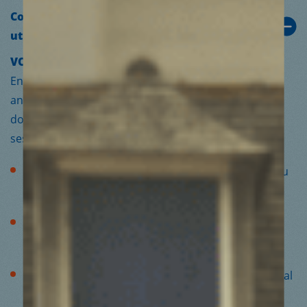
Comment savoir si mon don est bien
utilisé ?
VOTRE DON EN TOUTE TRANSPARENCE
En dehors des dispositions légales (publication
annuelle, audits, contrôles, etc.), l’association s’est
dotée de moyens supplémentaires afin de garantir à
ses donateurs un haut niveau de transparence :
Médecins du Monde est membre co-fondateur du
Don en Confiance :
www.donenconfiance.org
.
Depuis 1990, Médecins du Monde s’est doté d’un
Comité de donateurs
.
Le
rapport moral
et le
rapport financier
intégral
sont disponibles.