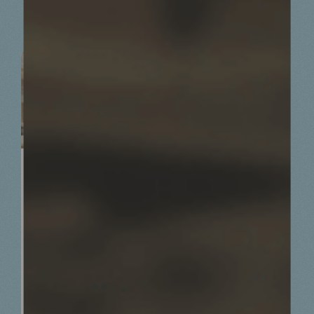
PÉTITIONS
16.06.25
Défendons la solidarité
10713
10000
Nombre de
Objectif de
signatures
signatures