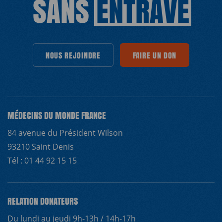
SANS
ENTRAVE
DRE
NOUS REJOINDRE
NOUS REJOINDRE
FAIRE UN DON
NOUS REJOINDRE
FAIRE UN DON
NOUS REJOINDRE
FAIRE UN DON
FAIRE UN DON
NOUS REJ
FAIRE UN 
MÉDECINS DU MONDE FRANCE
84 avenue du Président Wilson
93210 Saint Denis
Tél : 01 44 92 15 15
RELATION DONATEURS
Du lundi au jeudi 9h-13h / 14h-17h