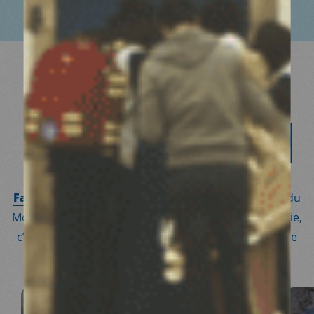
SOUTENIR MÉDECINS DU MONDE
EN
TRANSMETTANT
Faire un legs, une donation
ou faire de Médecins du
Monde le bénéficiaire de votre contrat d’assurance-vie,
c’est
prolonger votre engagement
pour une cause
qui vous est chère.