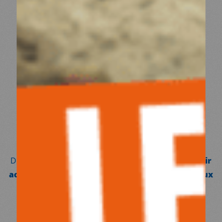
SOUTENIR MÉDECINS DU MONDE
EN DEVENANT
PARTENAIRE
Devenir partenaire Médecins du Monde c’est
devenir
acteur
à nos côtés, c’est se battre pour
un accès aux
soins universel
avec et à travers nous.
C’est
augmenter votre engagement
et
votre
impact social
.