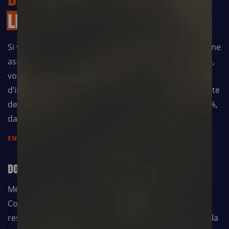
LE
31
DÉCEMBRE
Si vous êtes imposable sur le revenu, en donnant à une
association humanitaire comme Médecins du Monde,
vous bénéficierez l’année prochaine, d’une réduction
d’impôt de 75% du montant de votre don dans la limite
de 1000 euros. Au-delà, la réduction fiscale est de 66%,
dans la limite de 20% de votre revenu imposable.
EN SAVOIR PLUS
DONNER EN CONFIANCE
Médecins du Monde est labellisée par le Don en
Confiance et s’attache tout particulièrement à en
respecter les principes, dont la rigueur de gestion et la