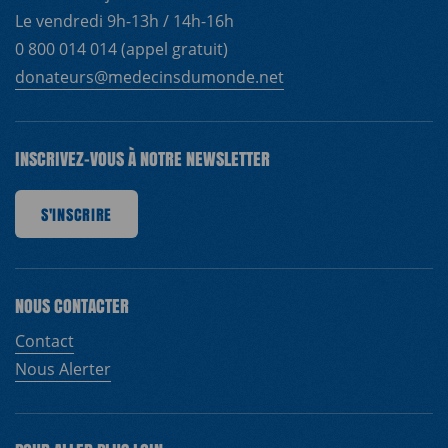
Le vendredi 9h-13h / 14h-16h
0 800 014 014 (appel gratuit)
donateurs@medecinsdumonde.net
INSCRIVEZ-VOUS À NOTRE NEWSLETTER
IRE
S'INSCRIRE
S'INSCRIRE
S'INSCRIRE
S'INSCRIRE
S'INSCRIRE
S'INSCRIRE
S'INS
NOUS CONTACTER
Contact
Nous Alerter
EN
FR