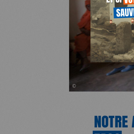
NOUS SOUTENIR
la mobilité du pe
vaccins.
NOUS REJOINDR
JE DEMANDE MA BROCHURE D
RESSOURCES
©
NOTRE 