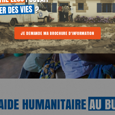
rsonnel, les évacuations sanitaires et l’approvisionnement
E
'INFORMATION
JE DEMANDE MA BROCHURE D'INFORMATION
JE DEMANDE MA BROCHURE D'INFORMATION
JE DEMA
AIDE HUMANITAIRE
AU
B