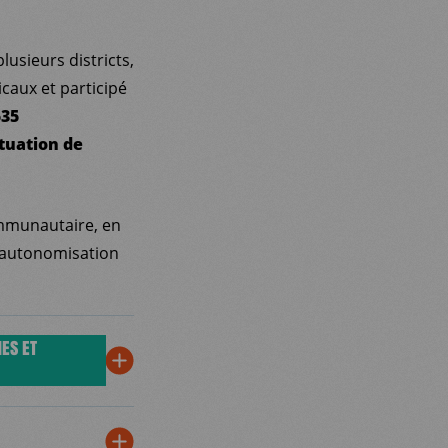
lusieurs districts,
caux et participé
535
ituation de
ommunautaire, en
l’autonomisation
ES ET
rs du district
 soins en santé