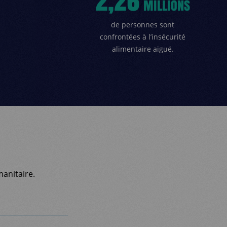
2,26
MILLIONS
de personnes sont
confrontées à l’insécurité
alimentaire aiguë.
anitaire.