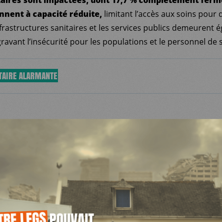
nnent à capacité réduite,
limitant l’accès aux soins pour 
frastructures sanitaires et les services publics demeurent
ravant l’insécurité pour les populations et le personnel de 
ITAIRE ALARMANTE
me que 2,2 millions de personnes ont besoin de soins d
bée souffre en effet d’une forte insécurité alimentaire (2,2
nfrontées à l’insécurité alimentaire aiguë, dont 53 % de fe
rition (1,4 millions personnes en besoin de nutrition).
compte environ 3 décès par jour du cancer du col de l’utérus
ipements spécifiques sont largement insuffisants pour ass
pistage et le traitement des lésions détectées.
reste particulièrement fragile, les contraintes d’accès et les 