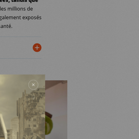
des millions de
 également exposés
santé.
e santé
. La
6 millions de
mmes) et de
, dans un pays où
urer la
incidents limitant