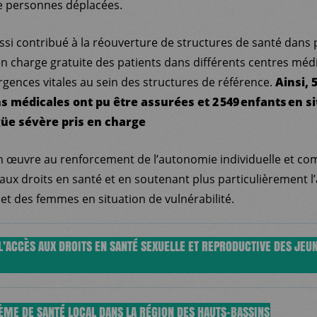
e personnes déplacées.
ssi contribué à la réouverture de structures de santé dans p
en charge gratuite des patients dans différents centres médi
urgences vitales au sein des structures de référence.
Ainsi, 
s médicales ont pu être assurées et 2 549 enfants en s
güe sévère pris en charge
ion œuvre au renforcement de l’autonomie individuelle et c
s aux droits en santé et en soutenant plus particulièrement 
et des femmes en situation de vulnérabilité.
’ACCÈS AUX DROITS EN SANTÉ SEXUELLE ET REPRODUCTIVE DES JEUN
 soutient depuis 2021 le ministère de la Santé et les acteu
ÈME DE SANTÉ LOCAL DANS LA RÉGION DES HAUTS-BASSINS
uy à Ouagadougou dans leur programme d’accès à l’offre de