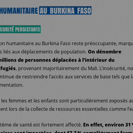
 HUMANITAIRE
AU
BURKINA
FASO
ÉCURITÉ PERSISTANTE
tion humanitaire au Burkina Faso reste préoccupante, marq
s liés aux déplacements de population.
On dénombre
millions de personnes déplacées à l’intérieur du
éfugiés
, provenant majoritairement du Mali. L’insécurité, 
ntinue de restreindre l’accès aux services de base tels que l
limentation.
 les femmes et les enfants sont particulièrement exposés a
nt lors de la collecte de ressources essentielles comme l’ea
ystème de santé est fortement affecté.
En effet, environ 31
taires sont impactées, dont 17,7 % complètement ferm