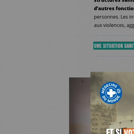
d’autres fonctio
personnes. Les in
aux violences, agg
UNE SITUATION SAN
En 2025, on esti
MDM
population burkina
personnes sont co
risques de malnut
SUR LE TERRAIN
Par ailleurs, on 
les moyens et équ
ACTUALITÉS
vaccination, le dé
L’accès aux soins 