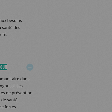
 aux besoins
a santé des
ité.
HOUN
manitaire dans
ngoussi. Les
ités de prévention
s de santé
de fortes