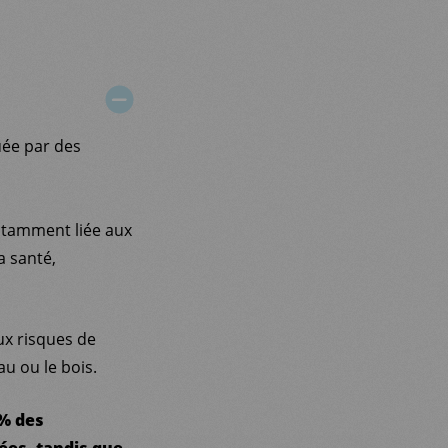
uée par des
notamment liée aux
a santé,
ux risques de
u ou le bois.
 % des
ées, tandis que