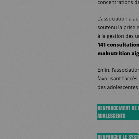
concentrations d
L’association a au
soutenu la prise 
à la gestion des 
141 consultation
malnutrition ai
Enfin, l’associat
favorisant l’accè
des adolescentes 
RENFORCEMENT DE L
ADOLESCENTS
Médecins du Monde
RENFORCER LE SYST
sanitaire de Bask