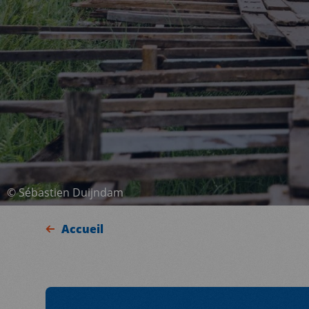
©
Sébastien Duijndam
Accueil