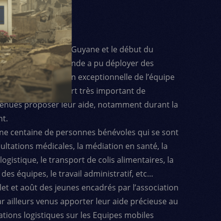
ience intense !
démie de covid-19 en Guyane et le début du
 de Médecins du Monde a pu déployer des
TION
JE DEMANDE MA BROCHURE D'INFORMATION
JE DEMANDE MA B
ce à la mobilisation exceptionnelle de l’équipe
ppuyée par un renfort très important de
enues proposer leur aide, notamment durant la
t.
une centaine de personnes bénévoles qui se sont
ultations médicales, la médiation en santé, la
ogistique, le transport de colis alimentaires, la
es équipes, le travail administratif, etc…
let et août des jeunes encadrés par l’association
 ailleurs venus apporter leur aide précieuse au
tions logistiques sur les Equipes mobiles