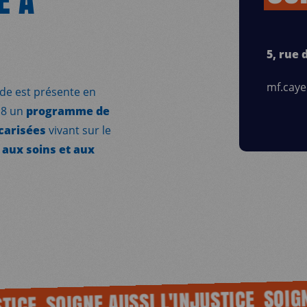
5, rue
mf.cay
de est présente en
18 un
programme de
carisées
vivant sur le
 aux soins et aux
SOIGNE A
SOIGNE AUSSI L'INJUSTICE