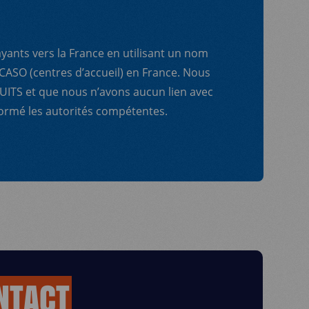
ants vers la France en utilisant un nom
CASO (centres d’accueil) en France. Nous
ITS et que nous n’avons aucun lien avec
ormé les autorités compétentes.
NTACT