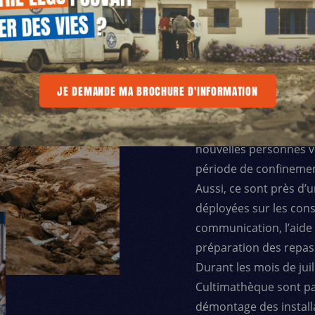
Retour sur une expér
E
Dès l’arrivée de l’épi
confinement, l’équipe
A BROCHURE D'INFORMATION
JE DEMANDE MA BROCHURE D'INFORMATION
JE DEMANDE MA BROCHURE D'INFORMA
réponses d’urgence grâ
bénévole existante, a
nouvelles personnes v
période de confinemen
Aussi, ce sont près d’
déployées sur les cons
communication, l’aide l
préparation des repas d
Durant les mois de juil
Cultimathèque sont par
démontage des installa