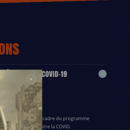
IONS
NTÉ – URGENCE COVID-19
 par le FEDER dans le cadre du programme
on de prévention contre la COVID.