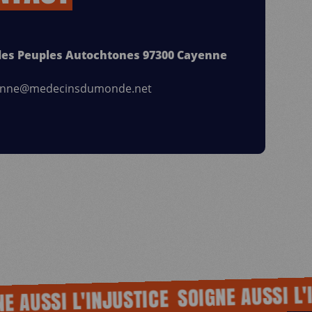
 des Peuples Autochtones 97300 Cayenne
enne@medecinsdumonde.net
SOIGNE AUSSI L'INJ
USSI L'INJUSTICE