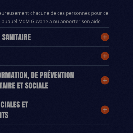
eureusement chacune de ces personnes pour ce
e auquel MdM Guyane a pu apporter son aide
bles affectées par la crise sanitaire.
 SANITAIRE
RMATION, DE PRÉVENTION
ITAIRE ET SOCIALE
CIALES ET
NTS