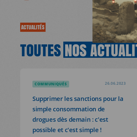
NOUS REJOINDR
JE DEMANDE
ACTUALITÉS
RESSOURCES
TOUTES
NOS
ACTUALI
COMMUNIQUÉS
26.06.2023
Supprimer les sanctions pour la
simple consommation de
drogues dès demain : c'est
possible et c'est simple !