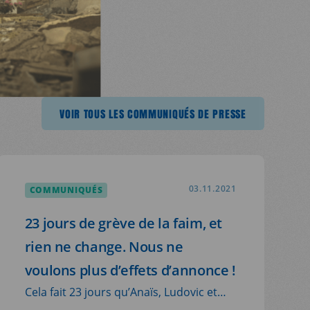
MATION
JE DEMANDE MA BROCHURE D'INFORMATION
JE DEMANDE MA
LES COMMUNIQUÉS DE PRESSE
VOIR TOUS LES COMMUNIQUÉS D
VOIR TOUS LES COMMUNIQUÉS DE PRESSE
COMMUNIQUÉS
03.11.2021
23 jours de grève de la faim, et
rien ne change. Nous ne
voulons plus d’effets d’annonce !
Cela fait 23 jours qu’Anaïs, Ludovic et