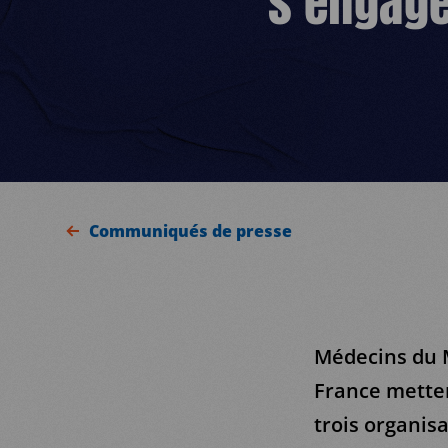
s’engage
Communiqués de presse
Médecins du 
France metten
trois organis