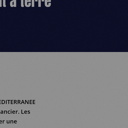
t à terre
MEDITERRANEE
ancier. Les
er une