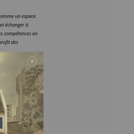
r comme un espace
 et échanger à
 nos compétences en
rofit des
égique pour SOS
s quatre pays
 technique et
NG françaises, de
che et de sauvetage