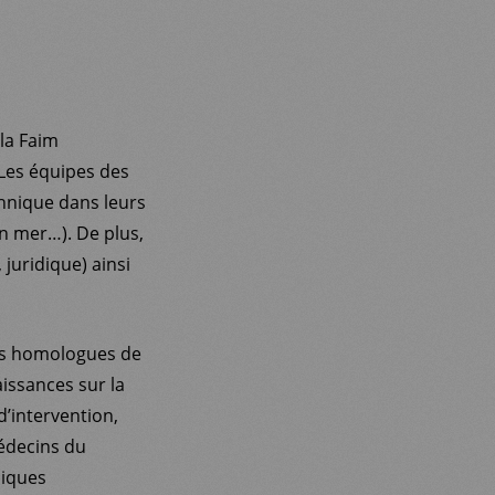
la Faim
Les équipes des
hnique dans leurs
n mer…). De plus,
 juridique) ainsi
urs homologues de
issances sur la
’intervention,
Médecins du
niques