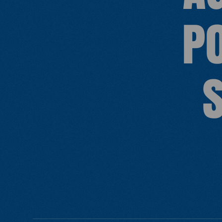
proposant une loi pour mettre fin aux
P
sanctions pour simple consommation
de drogues.
NOUS REJOI