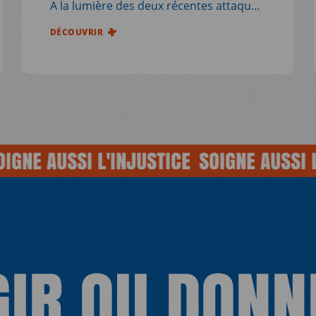
A la lumière des deux récentes attaques
contre des travailleurs humanitaires en
DÉCOUVRIR
Ethiopie, les ONGI humanitaires (HINGO)
appellent à la protection du personnel
humanitaire et des civils et à favoriser
l’aide aux personnes dans le besoin.
E AUSSI L'INJUSTICE
SOIGNE AUSSI L'IN
GIR OU DONN