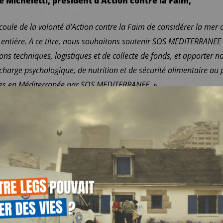
re Micheletti, président d’Action contre la Faim,
écoule de la volonté d’Action contre la Faim de considérer la me
 entière. A ce titre, nous souhaitons soutenir SOS MEDITERRANEE
tions techniques, logistiques et de collecte de fonds, et apporter
charge psychologique, de nutrition et de sécurité alimentaire au p
es en Méditerranée par SOS MEDITERRANEE. »
homas, président de SOS MEDITERRANEE France,
vec Action contre la Faim et Médecins du Monde France est strat
e. Six ans après la création de notre association, présente dan
mmes encore une organisation jeune et nous apprécions l’apport
coopération. C’est aussi une reconnaissance, par deux grandes O
ur apporter notre expertise professionnelle en matière de recher