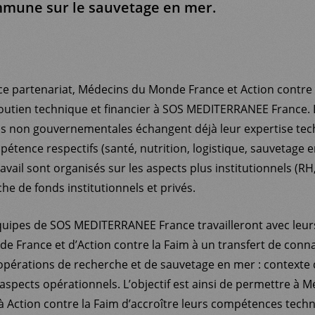
mmune sur le sauvetage en mer.
ce partenariat, Médecins du Monde France et Action contre 
outien technique et financier à SOS MEDITERRANEE France. 
ns non gouvernementales échangent déjà leur expertise tec
tence respectifs (santé, nutrition, logistique, sauvetage e
vail sont organisés sur les aspects plus institutionnels (RH,
he de fonds institutionnels et privés.
 équipes de SOS MEDITERRANEE France travailleront avec le
 France et d’Action contre la Faim à un transfert de conna
pérations de recherche et de sauvetage en mer : contexte d
 aspects opérationnels. L’objectif est ainsi de permettre à 
 Action contre la Faim d’accroître leurs compétences tech