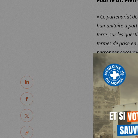
Pour le Dr. Pier
« Ce partenariat d
humanitaire à part
terre, sur les ques
termes de prise en 
MDM
personnes secouru
Pour François T
SUR LE TERRAIN
PARTAGER
« Ce partenariat a
ACTUALITÉS
MEDITERRANEE Franc
PARTAGER
européens, nous so
financier de cette 
PARTAGER
NOUS SOUTENIR
notre capacité à le
en mer. »
PARTAGER LE LIEN