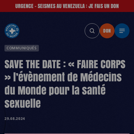
URGENCE - SEISMES AU VENEZUELA : JE FAIS UN DON
DON
DON
DON
DON
D
COMMUNIQUÉS
SAVE THE DATE : « FAIRE CORPS
» l’évènement de Médecins
du Monde pour la santé
sexuelle
29.08.2024