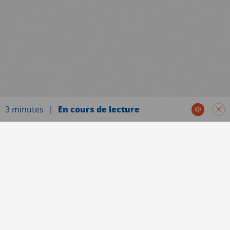
3 minutes
En cours de lecture
Communiqués de presse
A l’occasion de la Journée Mondiale du droit à
l’avortement, Médecins du Monde (MdM) invite le
grand public à
« FAIRE CORPS »
en faveur de la
santé sexuelle de toutes et tous. Cet évènement