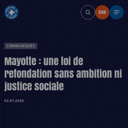
DON
DON
DON
DON
D
COMMUNIQUÉS
Mayotte : une loi de
refondation sans ambition ni
justice sociale
02.07.2025