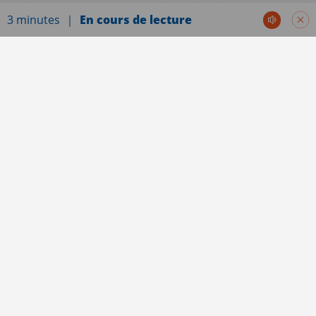
3 minutes
En cours de lecture
Communiqués de presse
Alors que Mayotte subit un enchevêtrement de
crises – pauvreté structurelle, dégradation des
services publics, conséquences dramatiques du
cyclone Chido -, l’Assemblée Nationale a adopté
er
hier le mardi 1
juillet un projet de loi présenté
comme une “refondation”.
Paris, le 2 juillet 2025 –
Un intitulé trompeur selon
notre collectif d’associations et d’ONG engagées à
Mayotte, qui dénoncent un texte largement
déconnecté des réalités du territoire et des