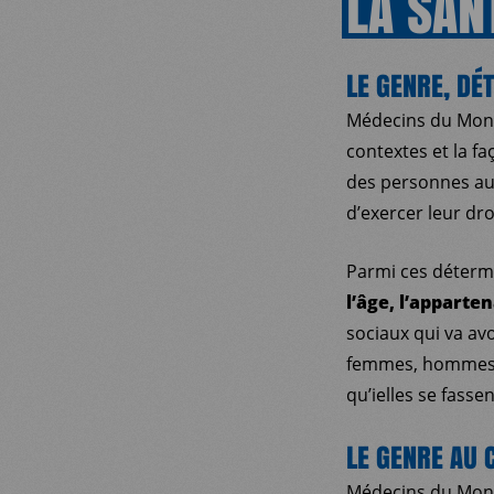
LA
SAN
LE GENRE, DÉ
Médecins du Mond
contextes et la fa
des personnes aux
d’exercer leur dro
Parmi ces détermi
l’âge, l’apparte
sociaux qui va av
femmes, hommes e
qu’ielles se fasse
LE GENRE AU 
Médecins du Monde