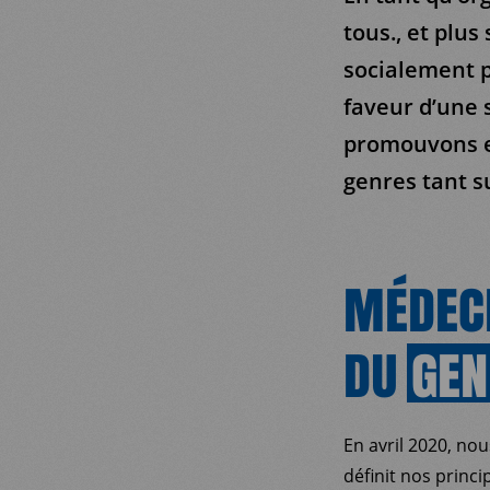
tous., et plu
socialement p
faveur d’une 
promouvons et
genres tant su
MÉDECI
DU
GEN
En avril 2020, nou
définit nos princ