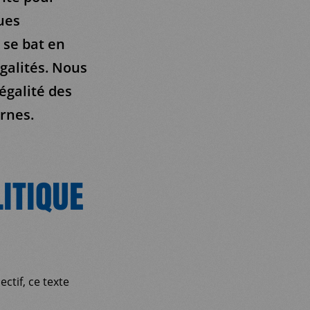
ues
 se bat en
galités. Nous
égalité des
ernes.
ITIQUE
ctif, ce texte