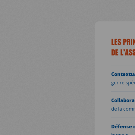
LES PRI
DE L’AS
Contextua
genre spé
Collabora
de la com
Défense 
humain