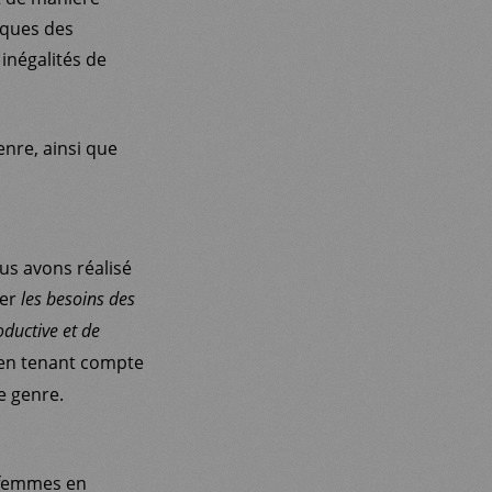
iques des
inégalités de
nre, ainsi que
us avons réalisé
ier
les besoins des
ductive et de
 en tenant compte
de genre.
s femmes en