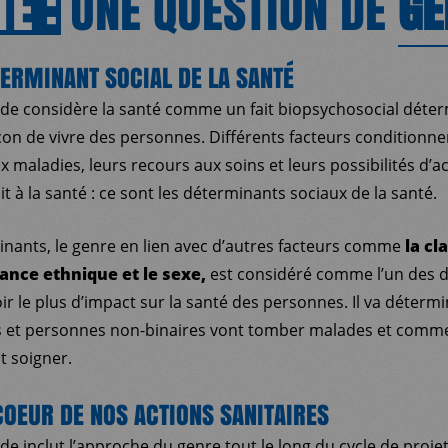
TÉ
:
UNE QUESTION DE
GE
TERMINANT SOCIAL DE LA SANTÉ
e considère la santé comme un fait biopsychosocial déter
çon de vivre des personnes. Différents facteurs conditionnen
 maladies, leurs recours aux soins et leurs possibilités d’a
it à la santé : ce sont les déterminants sociaux de la santé.
nants, le genre en lien avec d’autres facteurs comme
la cl
nance ethnique et le sexe,
est considéré comme l’un des 
oir le plus d’impact sur la santé des personnes. Il va déte
t personnes non-binaires vont tomber malades et comment
nt soigner.
COEUR DE NOS ACTIONS SANITAIRES
 inclut l’approche du genre tout le long du cycle de proje