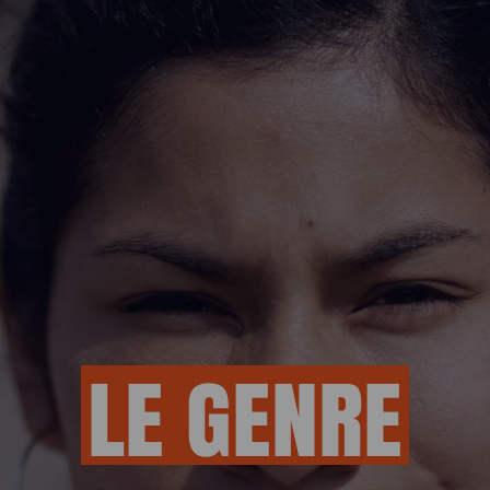
ESPACE 
LE
GENRE