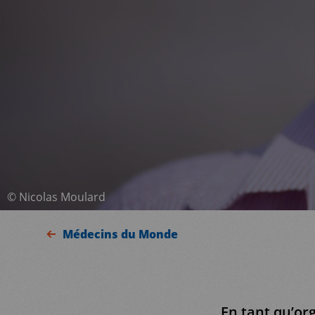
©
Nicolas Moulard
Médecins du Monde
En tant qu’or