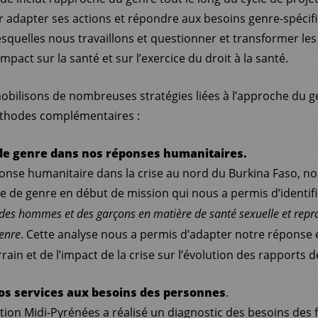
r adapter ses actions et répondre aux besoins genre-spécif
squelles nous travaillons et questionner et transformer les 
mpact sur la santé et sur l’exercice du droit à la santé.
obilisons de nombreuses stratégies liées à l’approche du ge
éthodes complémentaires :
de genre dans nos réponses humanitaires.
onse humanitaire dans la crise au nord du Burkina Faso, no
e de genre en début de mission qui nous a permis d’identif
 des hommes et des garçons en matière de santé sexuelle et repro
. Cette analyse nous a permis d’adapter notre réponse
genre
errain et de l’impact de la crise sur l’évolution des rapports 
os services aux besoins des personnes
.
ation Midi-Pyrénées a réalisé un diagnostic des besoins de