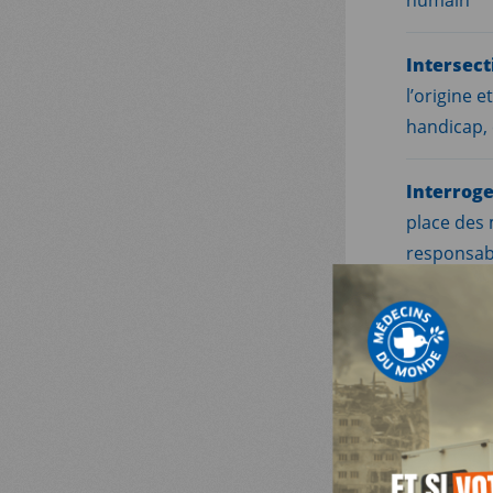
Intersect
l’origine 
handicap, 
Interroge
place des
MDM
responsabil
Participa
SUR LE TERRAIN
usagers et
ACTUALITÉS
Promouvoi
personne
promotion 