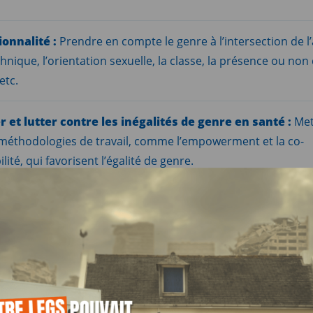
ionnalité :
Prendre en compte le genre à l’intersection de l’
ethnique, l’orientation sexuelle, la classe, la présence ou non
etc.
r et lutter contre les inégalités de genre en santé :
Met
 méthodologies de travail, comme l’empowerment et la co-
ité, qui favorisent l’égalité de genre.
tion :
Inclure tous les acteurs et actrices concerné.e.s, y co
 usagères des services.
r l’autonomie corporelle, psychologique et sexuelle 
s :
Lutter contre les violences liées au genre (VLG) et faire l
des droits sexuels et reproductifs.