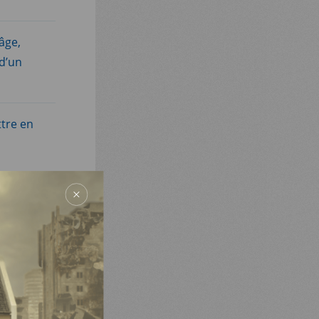
âge,
 d’un
tre en
mpris les
des
a