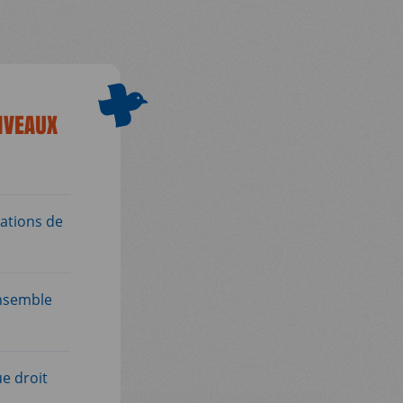
NIVEAUX
nations de
ensemble
ue droit