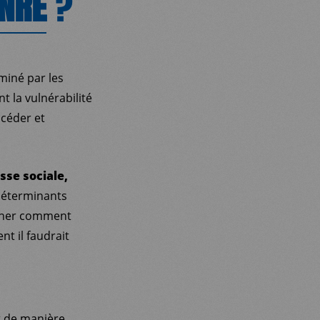
NRE
?
miné par les
t la vulnérabilité
ccéder et
asse sociale,
déterminants
rminer comment
 il faudrait
t de manière