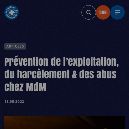
DON
DON
DON
DON
DON
DON
ARTICLES
Prévention de l’exploitation,
du harcèlement & des abus
chez MdM
13.05.2022