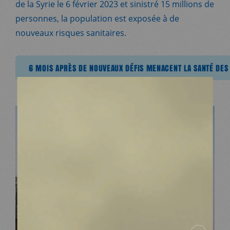
MDM
de la Syrie le 6 février 2023 et sinistré 15 millions de
personnes, la population est exposée à de
SUR LE TERRAIN
nouveaux risques sanitaires.
ACTUALITÉS
NOUVEAUX DÉFIS MENACENT LA SANTÉ DES POPULATIONS
6 MOIS APRÈS DE NOUVEAUX DÉFIS MENACENT LA SANTÉ DES
6 MOIS APRÈ
NOUS SOUTENIR
NOUS REJOINDRE
RESSOURCES
ESPACE DONATEURS
COMITÉ DES DONATEURS
ESPACE PRESSE
NOS PARTENAIRES