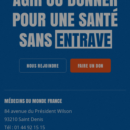
POUR UNE SANTÉ
SANS
ENTRAVE
RE
NOUS REJOINDRE
FAIRE UN DON
NOUS REJOINDRE
NOUS REJOINDRE
FAIRE UN DON
NOUS REJOINDRE
FAIRE UN DON
FAIRE UN DON
NOUS REJOI
FAIRE UN D
MÉDECINS DU MONDE FRANCE
84 avenue du Président Wilson
93210 Saint Denis
Tél : 01 44 92 15 15