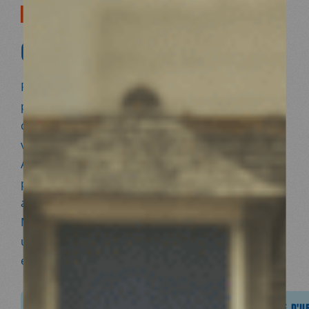
NOTRE RÉPONSE D'URGENCE
06/03/2023
Plus de 50 000 morts, des centaines de milliers de
personnes blessées, évacuées… Les séismes ont
détruit ou endommagé routes et infrastructures
vitales, notamment des établissements de soins.
Au total, 15 millions de personnes en Turquie et
près de 9 millions en Syrie ont été et sont encore
affectées.
Médecins du Monde a développé depuis un mois
une réponse d’urgence pour appuyer les secours
et proposer des soins à la population.
 : FACE AUX SÉISMES, NOTRE RÉPONSE D'URGENCE
TURQUIE ET SYRIE : FACE AUX SÉISMES, NOTRE RÉPONSE D'
TURQUIE ET SYRIE