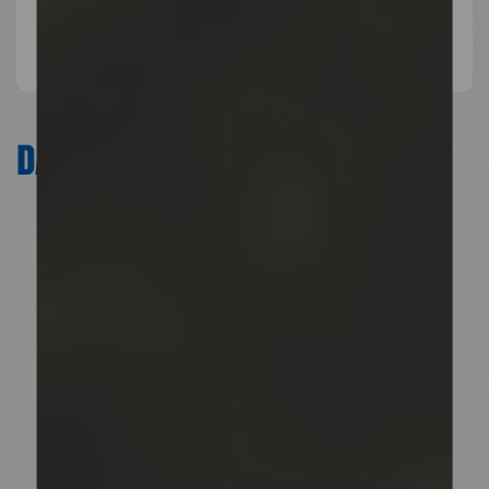
RÉAGIR
DANS LA
PRESSE
Séismes en Turquie et Syrie: «On entend
des gens qui crient pour être sauvés mais
tout le monde est occupé»
Comment se passe l'aide en Turquie
après les séismes mortels?
Séisme en Turquie et Syrie : les ONG