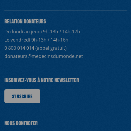
RELATION DONATEURS
Du lundi au jeudi 9h-13h / 14h-17h
Le vendredi 9h-13h / 14h-16h
0 800 014 014 (appel gratuit)
donateurs@medecinsdumonde.net
INSCRIVEZ-VOUS À NOTRE NEWSLETTER
S'INSCRIRE
S'INSCRIRE
S'INSCRIRE
S'INSCRIRE
S'INSCRIRE
S'INSCRIRE
S'INSC
NOUS CONTACTER