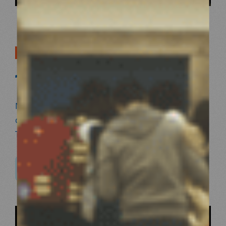
MÉDECINS DU MONDE EN DEUIL
16/02/2023
Nous avons appris le décès de quatre de nos
collègues suite aux séismes qui ont frappé la
Turquie et la Syrie. Nos équipes sont en deuil.
E EN DEUIL
MÉDECINS DU MONDE EN DEUIL
MÉDECINS DU MONDE EN DEUIL
MÉDECINS DU MONDE EN