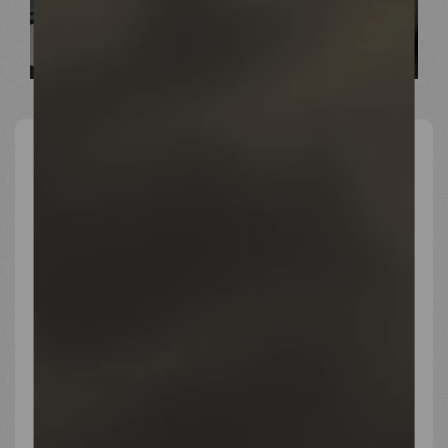
06.02.2023
TWITTER
Deux violents
#séismes
ont frappé la
#Turquie & la #Syrie
. 1400 morts sont déjà à
déplorer.
Sur place, Médecins du Monde prend en
charge les victimes :
« L’accent est mis sur
le sauvetage des vies dans les
décombres. Beaucoup sont portées
disparues. »