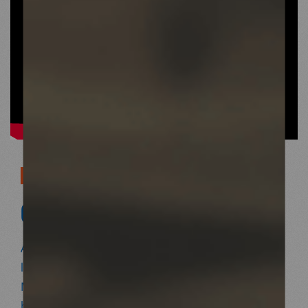
SUR LE TERRAIN
06/02/2023
Alors que de violents séismes viennent de frapper
la Turquie et la Syrie, faisant des miliers de morts,
Médecins du Monde agit sur place pour évaluer les
besoins et déployer une réponse d’urgence.