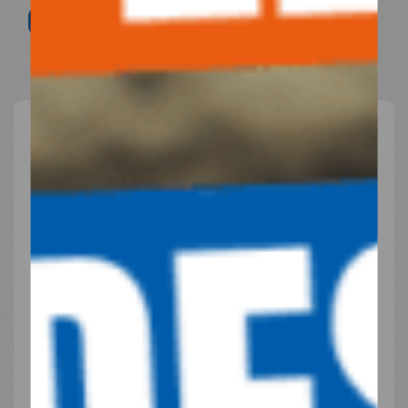
08/02/2023
09.02.2023
INSTAGRAM
🔴 En #Turquie et en
#Syrie
, « les besoins en
santé mentale et en santé primaire sont
énormes. »
« Nous demandons un accès humanitaire
sans condition ».
🗣️ Louise Bichet, Responsable Moyen-Orient
chez
@MdM_France
#earthquake #urgence #séisme
#UrgenceSéisme