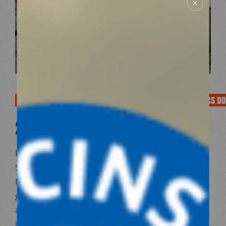
APRÈS LE SÉISME, LA VIE & LA SANTÉ DES SYRIENS ET TURCS 
27/03/2023
Plus d’un mois après le séisme en Turquie et en
Syrie, Dr Françoise Sivignon, vice-présidente de
Médecins du Monde et Joël Weiler, directeur
général de Médecins du Monde, déplorent que les
agendas politiques de la communauté
internationale l’emportent sur l’aide humanitaire.