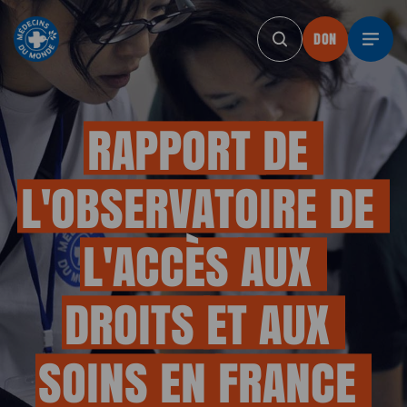
DON
DON
DON
DON
DON
DON
D
RAPPORT
DE
L'OBSERVATOIRE
DE
L'ACCÈS
AUX
DROITS
ET
AUX
SOINS
EN
FRANCE