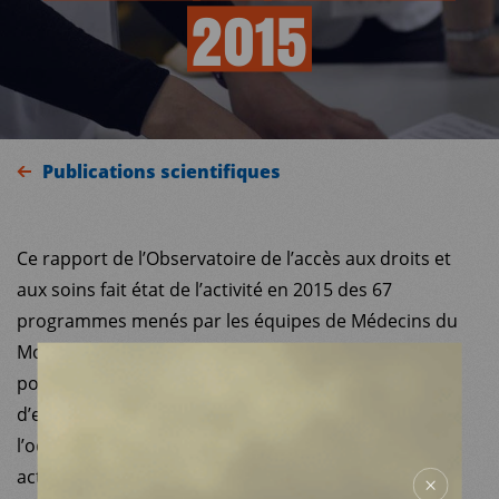
2015
Publications scientifiques
Ce rapport de l’Observatoire de l’accès aux droits et
MDM
aux soins fait état de l’activité en 2015 des 67
programmes menés par les équipes de Médecins du
SUR LE TERRAIN
Monde dans 34 villes françaises auprès des
populations en situation de grande précarité et/ou
ACTUALITÉS
d’exclusion. Comme chaque année, il nous donne
l’occasion d’alerter et d’interpeller l’ensemble des
NOUS SOUTENIR
acteurs et des pouvoirs publics sur les besoins et les