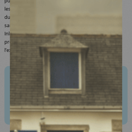
publics pour accueillir les réfugiés. À l’heure actuelle,
les annonces du gouvernement restent très en deçà
du défi posé à la France par cette crise humanitaire
sans précédent depuis la Seconde Guerre mondiale.
Inlassablement nous demandons un accueil et une
protection dignes pour ces populations, comme
l’exigent nos engagements internationaux.
PUBLICATION
Rapport de l'observatoire de l'accès aux
droits et aux soins en France 2015