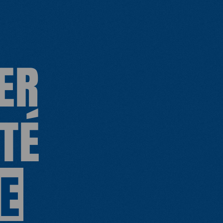
ER
TÉ
E