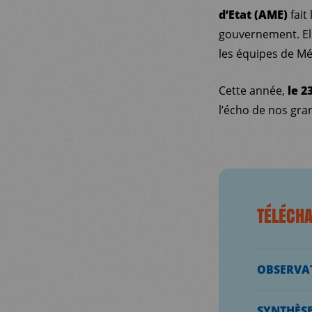
d’Etat (AME)
fait
gouvernement. Ell
les équipes de M
Cette année,
le 2
l’écho de nos gra
TÉLÉCH
OBSERVAT
SYNTHÈSE