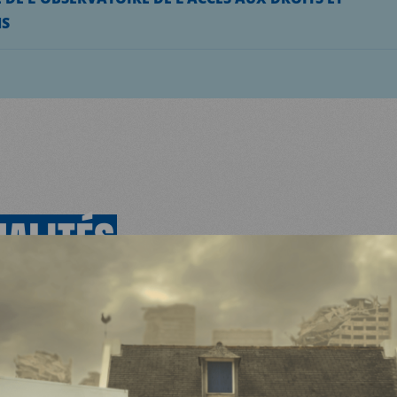
NS
UALITÉS