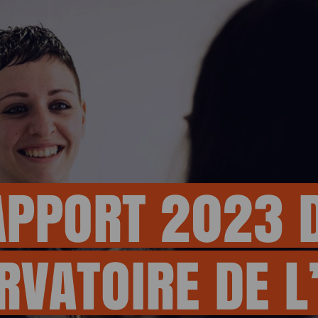
ESPACE 
APPORT
2023
ERVATOIRE
DE
L