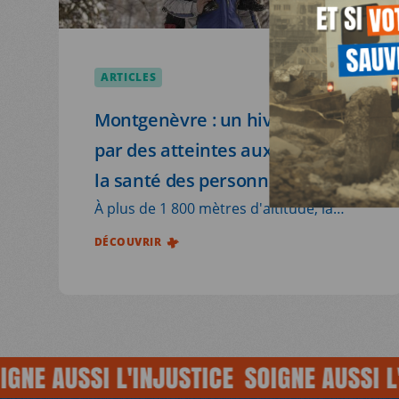
NOUS SOUTENIR
ARTICLES
20.07.2026
NOUS REJOINDR
Montgenèvre : un hiver marqué
par des atteintes aux droits et à
RESSOURCES
la santé des personnes exilées
À plus de 1 800 mètres d'altitude, la
frontière franco-italienne de
DÉCOUVRIR
Montgenèvre demeure l'un des
principaux points de passage vers la
France pour les personnes exilées.
Chaque année, elles traversent la
montagne dans des conditions
E AUSSI L'INJUSTICE
SOIGNE AUSSI L'IN
particulièrement difficiles. L'hiver