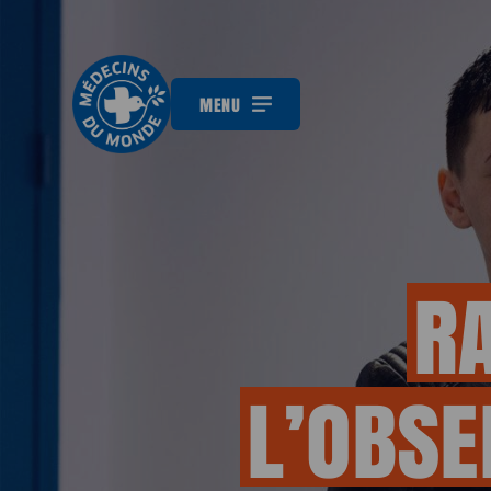
MENU
R
L’OBS