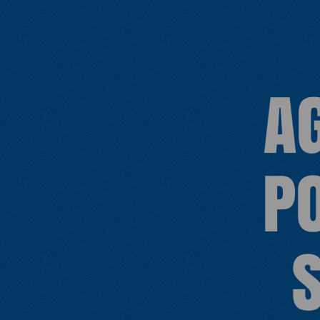
dernier, les températures très basses et
le risque élevé d'avalanche ont accrus
encore les dangers.
A
P