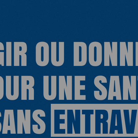
enquêtes auprès des personnes en exil,
notamment à Calais. Dans son dernier
ouvrage La Solidarité n’est pas un crime,
publié le 8 avril dernier, elle décortique
GIR OU DONN
les logiques de criminalisation des
solidarités.
OUR UNE SAN
SANS
ENTRAV