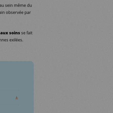
i au sein même du
rain observée par
 aux soins
se fait
nes exilées.
TÉLÉCHARGER