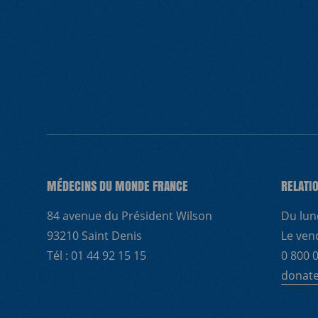
NOUS REJOINDRE
MÉDECINS DU MONDE FRANCE
RELATI
84 avenue du Président Wilson
Du lun
93210 Saint Denis
Le ven
Tél : 01 44 92 15 15
0 800 0
donat