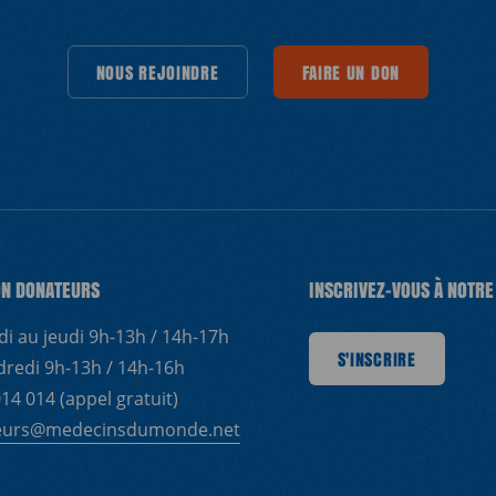
NOUS REJOINDRE
NOUS REJOINDRE
NOUS REJOINDRE
FAIRE UN DON
NOUS REJOINDRE
FAIRE UN DON
FAIRE UN DON
NOUS REJOIND
FAIRE U
ON DONATEURS
INSCRIVEZ-VOUS À NOTR
di au jeudi 9h-13h / 14h-17h
S'INSCRIRE
S'INSCRIRE
S'INSCRIRE
S'INSCRIRE
S'INSCRIR
dredi 9h-13h / 14h-16h
14 014 (appel gratuit)
eurs@medecinsdumonde.net