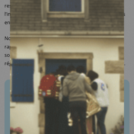
responsables politiques prennent la mesure de
l’importance de pérenniser un système de santé sans
entrave.
Nous espérons que les éléments contenus dans ce
rapport de l’observatoire de l’accès aux droits et aux
soins permettront une inflexion des politiques
régressives à l’égard des populations les plus fragiles.
PUBLICATION
Observatoire de l'accès aux droits et aux
soins 2018