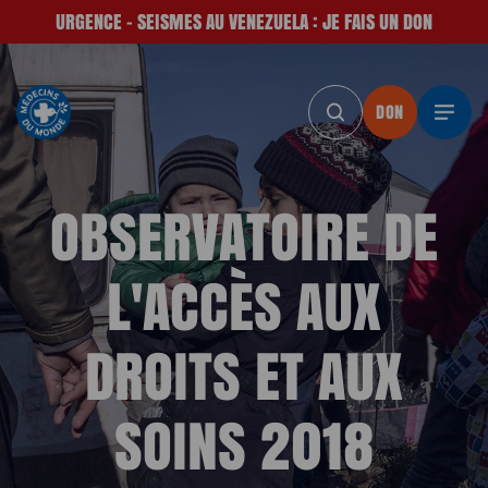
URGENCE - SEISMES AU VENEZUELA : JE FAIS UN DON
DON
DON
DON
DON
DON
D
OBSERVATOIRE DE
L'ACCÈS AUX
DROITS ET AUX
SOINS 2018