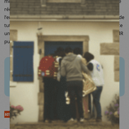
mise en place de l’analyse de drogues comme outil de
réduction des risques. Ils seront mis à disposition de
l’ensemble du réseau de RdR ainsi que des autorités de
tutelle afin que les équipes souhaitant mettre en place
un dispositif d’analyse de drogues comme outil de RdR
puissent s’en inspirer.
Analyse de drogues comme outil de
réduction des risques
ACTUALITÉS