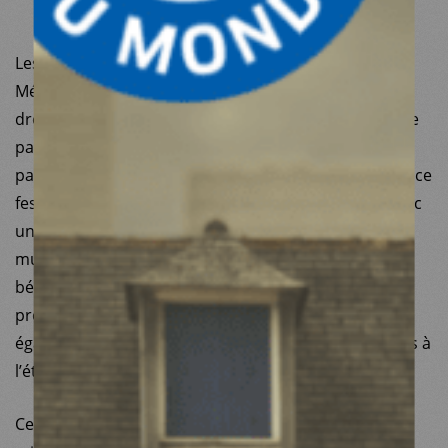
(CCM).
Les référentiels sont construits sur l’expérience de
Médecins du Monde qui a développé l’analyse de
drogues depuis 1999, ainsi que sur celle du réseau de
partenaires de la mission XBT. Ils ont été élaborés à
partir des pratiques et savoir-faire acquis dans l’espace
festif comme dans l’espace urbain, en lieu fixe ou avec
une unité mobile, par des personnes aux profils
multiples ayant des expériences variées (salariés,
bénévoles, consommateur et consommatrices de
produits ou non, etc.). L’écriture des référentiels a
également pris en compte les expériences reconnues à
l’étranger.
Ces documents ont pour objectif d’accompagner la