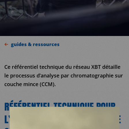
guides & ressources
Ce référentiel technique du réseau XBT détaille
le processus d’analyse par chromatographie sur
couche mince (CCM).
MDM
RÉFÉRENTIEL TECHNIQUE POUR
SUR LE TERRAIN
L’ANALYSE DE DROGUES COMME
ACTUALITÉS