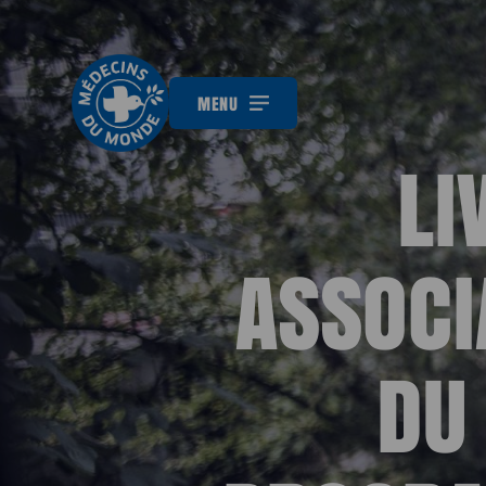
MENU
LI
ASSOCI
DU