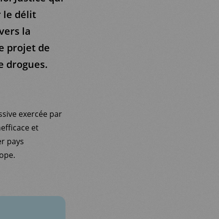
le délit
vers la
e projet de
e drogues.
essive exercée par
efficace et
er pays
ope.