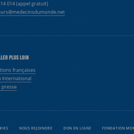
14 014 (appel gratuit)
eurs@medecinsdumonde.net
LLER PLUS LOIN
tions françaises
 International
 presse
KIES
NOUS REJOINDRE
DON EN LIGNE
FONDATION MD