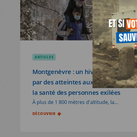
ACTUALITÉS
NOUS SOUTENIR
NOUS REJOINDR
ARTICLES
20.07.2026
JE DEMAND
Montgenèvre : un hiver marqué
RESSOURCES
par des atteintes aux droits et à
la santé des personnes exilées
À plus de 1 800 mètres d'altitude, la
frontière franco-italienne de
DÉCOUVRIR
Montgenèvre demeure l'un des
principaux points de passage vers la
France pour les personnes exilées.