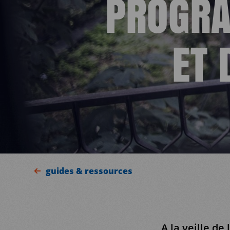
PROGR
ET 
guides & ressources
A la veille de