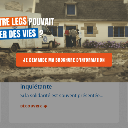
E
ARTICLES
23.07.2026
E MA BROCHURE D'INFORMATION
JE DEMANDE MA BROCHURE D'INFORMATION
JE DEMANDE MA BROCHURE D'INFO
Quand aider devient un crime :
décryptage d'une dérive
inquiétante
Si la solidarité est souvent présentée
comme une valeur fondamentale ne
DÉCOUVRIR
souffrant pas de remise en question,
des pratiques solidaires sont dans la
réalité de plus en plus attaquées, voire