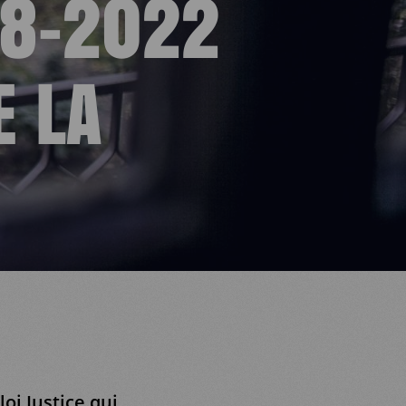
8-2022
E LA
oi Justice qui