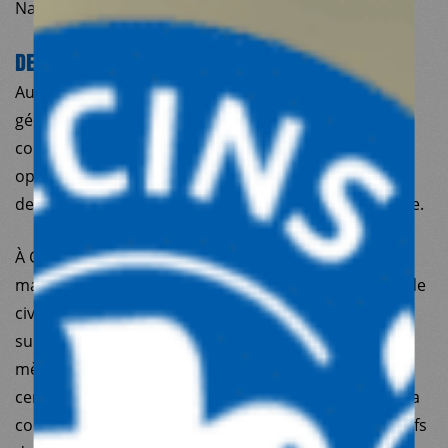
Nations unies comprises.
DES RÉPONSES OPÉRATIONNELLES ADAPTÉES
Au Proche-Orient, les profonds bouleversements
géopolitiques de 2024 ont refaçonné la région et
conduit notre association à des ajustements
opérationnels, tout en rappelant en permanence le
devoir de respecter le droit international humanitaire.
À Gaza, le gouvernement israélien opère un blocus
massif sur le territoire, avec une létalité démesurée de
civils et d’humanitaires. Malgré ces conditions de
survie extrêmes, les équipes de Médecins du Monde
mènent un travail admirable en effectuant plusieurs
centaines de consultations par jour. En Cisjordanie, la
colonisation s’accélère avec des déplacements massifs