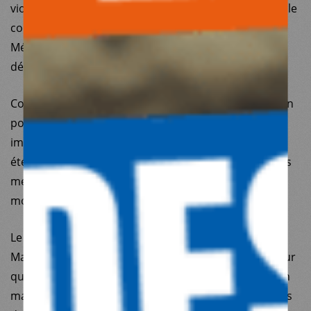
violence physique et symbolique a été dénoncée par le
collectif Le revers de la médaille, au sein duquel
Médecins du Monde s’est fortement investie pour
défendre les intérêts des plus précaires.
Concernant les enjeux migratoires, notre mobilisation
pour dénoncer les dérives du projet de loi asile et
immigration à l’encontre des droits fondamentaux a
été remarquée, ce alors que 2024 a été l’année la plus
meurtrière à la frontière franco-britannique avec au
moins 90 morts.
Le cyclone tropical Chido qui a balayé l’archipel de
Mayotte le 14 décembre 2024 a été le plus dévastateur
que sa population ait connu en un siècle. Destruction
massive de bidonvilles, de centres de santé, coupures