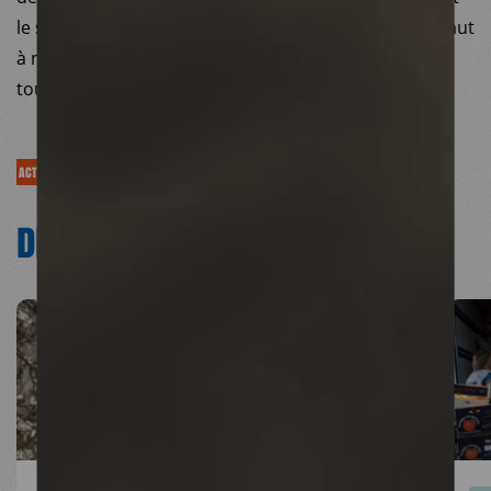
le soutien des bailleurs et des donateurs qu’il nous faut
à nouveau remercier chaleureusement ici. Merci à
toutes et tous.
ACTUALITÉS
DÉCOUVRIR NOS
ACTUALITÉS