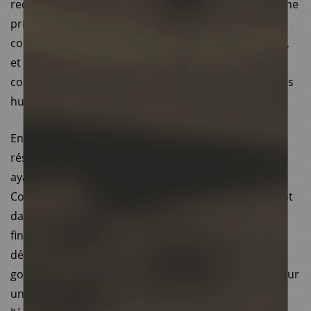
reconnaissance du travail de chacun et chacune et une
priorité absolue. Depuis l’AG de 2024, la QVCT est
consacrée comme un projet de l’entité à part entière,
et qui est doté de nouveaux financements très
conséquents pour mener une politique de ressources
humaines responsable et bienveillante.
Enfin, Médecins du Monde France est membre d’un
réseau international qui compte 16 autres membres
ayant chacun un niveau de développement différent.
Consciente de l’importance de ce collectif, qui plus est
dans un contexte d’impact des coupes des
financements institutionnels, notre association est
déterminée à accompagner la structuration d’une
gouvernance collective et un développement fondé sur
une croissance globale, qui passe entre autres par