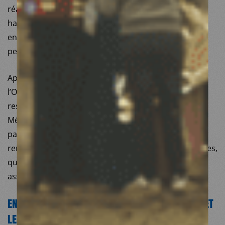
réalisations pour des populations vivant dans des
habitats insalubres et/ou exposées à des
environnements professionnels dégradés, aux
pesticides notamment.
Après 35 années et des milliers de patients opérés,
l’Opération Sourire et ses activités chirurgicales – qui
restent par ailleurs une réalité opérationnelle à
Médecins du Monde – va être transférée à nos
partenaires de terrain. Je tiens à saluer ici le travail
remarquable tant des équipes bénévoles que salariées,
qui ont su faire vivre l’esprit et les valeurs de notre
association au travers de leurs actions.
EN FRANCE, UN COMBAT CONTRE LES INÉGALITÉS ET
LES IDÉES D’EXTRÊME DROITE