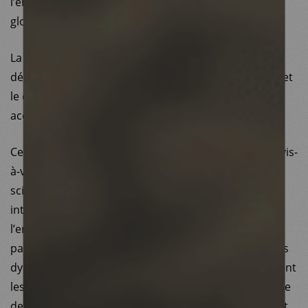
l’émergence de nouveaux membres issus du Sud
global.
La montée des populismes, qui n’épargne pas les
démocraties occidentales, engendre un repli sur soi et
le développement de politiques stigmatisantes qui
accentuent les vulnérabilités.
Ces idéologies génèrent aussi un climat de défiance vis-
à-vis des acteurs humanitaires ou encore des
scientifiques qui voient leur légitimité et leur espace
interventionnel remis en question. Malgré cela,
l’engagement de Médecins du Monde et de ses
partenaires de terrain reste total pour faire face à ces
dynamiques qui favorisent l’obscurantisme et creusent
les inégalités. Et cela grâce à l’implication sans réserve
de nos milliers de salariés, bénévoles et adhérents, et