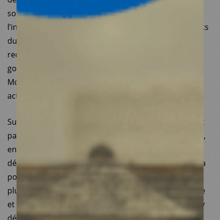
soulagement pour la population syrienne, même si
l’insécurité reste encore palpable à différents endroits
du territoire. Médecins du Monde France a pu
redéployer des missions exploratoires dans le
gouvernorat de Damas, pendant que Médecins du
Monde Turquie et Espagne poursuivaient leurs
activités dans le Nord et l’Est du pays.
Sur le continent africain, les conflits chroniques n’ont
pas diminué en intensité, que ce soit au Burkina Faso,
en République centrafricaine ou en République
démocratique du Congo (RDC). Médecins du Monde a
poursuivi sa réponse aux urgences dans ces pays, le
plus souvent au travers d’une offre de santé primaire
et d’un soutien en santé mentale. Notre association y
développe aussi des activités de plus long terme,