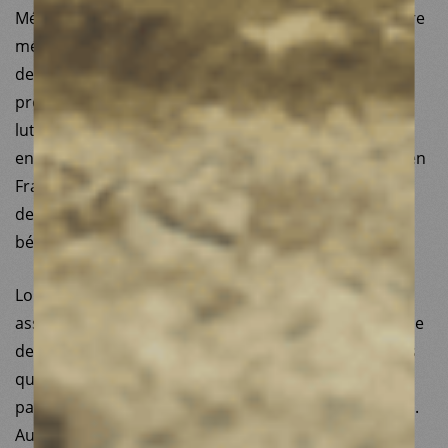
Médecins du Monde est une organisation humanitaire
médicale non partisane, mais qui intervient au
demeurant dans le champ des idées politiques en
proposant des solutions innovantes en matière de
lutte contre les inégalités sanitaires, sociales et
environnementales. Cette militance s’exprime aussi en
France où nous développons plus d’une quarantaine
de projets grâce à l’engagement de nos équipes
bénévoles et salariées.
Lors des élections législatives de 2024, nous avons
assumé et porté, de manière historique, une consigne
de vote contre les idées d’extrême droite et les partis
qui les incarnent, ces derniers ayant des valeurs
parfaitement contraires à celles que nous défendons.
Au sein du collectif Nos Services Publics, nous avons