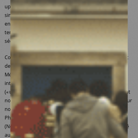
uptake of under-utilised tools & treatment
simplification for HepC). En Birmanie, nos opérations
en faveur de la lutte contre le VIH et les hépatites ont
tenu le cap malgré des conditions politiques et
sécuritaires instables.
Concernant nos engagements en matière de santé et
de lutte contre les inégalités environnementales,
Médecins du Monde a su formaliser un cadre
interventionnel selon des approches « One Health »
(« une seule santé ») et de santé planétaire qui guident
nos opérations et nos plaidoyers. J’ai pu me rendre sur
nos différents projets, aussi bien au Népal, aux
Philippines, à Kinshasa (RDC) que dans le Médoc
(Nouvelle-Aquitaine). Ces déplacements ont constitué
autant d’occasions de prendre la mesure de nos