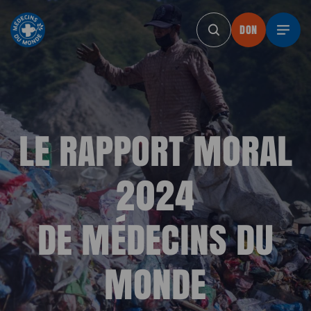
DON
DON
DON
DON
DON
LE RAPPORT MORAL
2024
DE MÉDECINS DU
MONDE