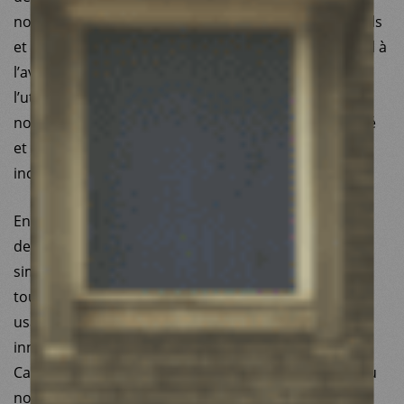
notamment dans le champ des droits et santé sexuels
et reproductifs. La lutte pour un accès inconditionnel à
l’avortement mais aussi contre les cancers du col de
l’utérus représentent des succès opérationnels que
nous avons su porter avec des partenaires de qualité
et qui nous placent comme un acteur reconnu et
incontournable des droits des femmes.
En termes d’action médicale, notre association
demeure résolue à faire évoluer les pratiques, les
simplifier et les rendre plus accessibles à toutes et à
tous. En matière de réduction des risques pour les
usagers de drogues, nous restons en pointe des
innovations opérationnelles, notamment dans le
Caucase du Sud (Arménie, Géorgie) et en Tanzanie où
nous développons le projet CUTTS HepC (Catalysing