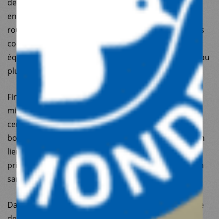
de civils tandis que les opérations humanitaires sont
entravées par une multiplication des checkpoints
routiers et un cadre législatif israélien de plus en plus
contraignant, qui réduit l’espace humanitaire. Nos
équipes tentent de s’adapter à ce contexte en allant au
plus près des besoins via des actions itinérantes.
Fin 2024, l’escalade militaire au Liban a conduit à des
milliers de morts et de blessés et au déplacement de
centaines de milliers de civils. Entre trêves et
bombardements inattendus, nous avons proposé, en
lien avec nos partenaires locaux, des soins de santé
primaires pour les déplacés ainsi que des activités en
santé mentale et soutien psychosocial.
Dans le même temps, la chute du régime sanguinaire
de Bachar al-Assad en décembre 2024 a été un