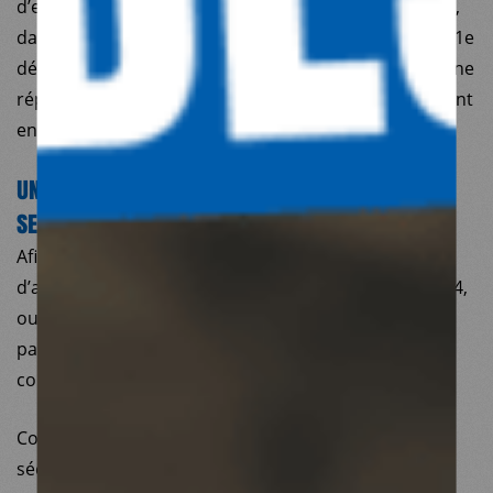
d’eau et d’électricité… Cette situation catastrophique,
dans le contexte préalable d’extrême précarité du 101e
département français, a nous a conduit à apporter une
réponse d’urgence pour faire à des besoins qui restent
encore considérables à ce jour.
UNE DÉMOCRATIE ASSOCIATIVE RENFORCÉE, AU
SERVICE DE L’ENGAGEMENT
Afin de renforcer la vitalité associative, le Conseil
d’administration (CA) a, depuis le mois d’octobre 2024,
ouvert ses réunions mensuelles au public, et plus
particulièrement aux adhérents et membres de la
communauté Médecins du Monde.
Concernant la qualité de vie au travail, le CA fait de la
sécurité des équipes, de leur bien-être et de la