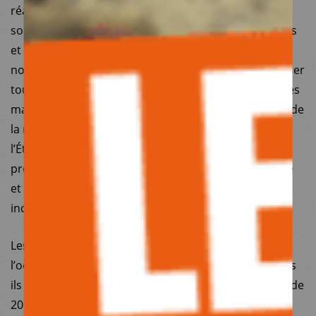
réaffirmé notre soutien à un système de santé
solidaire et à un État social doté de moyens financiers
et humains significatifs. Dans le même temps, et au
nom de l’éthique médicale, nous continuons de refuser
toute médecine qui viendrait à opposer les bons et les
mauvais patients, comme le souhaitent les chantres de
la remise en question régulière de l’aide médicale de
l’État (AME). Enfin, nous soutiendrons toujours un
projet de société démocratique fondé sur la diversité
et les contre-pouvoirs constructifs, comme ceux
incarnés par les associations.
Les Jeux Olympiques d’été de Paris 2024 ont été
l’occasion d’une émulation populaire indéniable, mais
ils ont aussi engendré un nettoyage social avec près de
20 000 expulsions préalables en Île-de-France. Cette