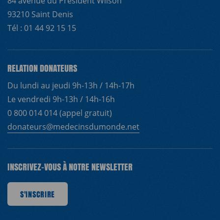
84 avenue du Président Wilson
93210 Saint Denis
Tél : 01 44 92 15 15
RELATION DONATEURS
Du lundi au jeudi 9h-13h / 14h-17h
Le vendredi 9h-13h / 14h-16h
0 800 014 014 (appel gratuit)
donateurs@medecinsdumonde.net
INSCRIVEZ-VOUS À NOTRE NEWSLETTER
IRE
S'INSCRIRE
S'INSCRIRE
S'INSCRIRE
S'INSCRIRE
S'INSCRIRE
S'INSCRIRE
S'INS