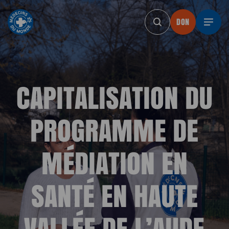
DON
DON
DON
DON
DON
DO
CAPITALISATION DU
PROGRAMME DE
MÉDIATION EN
SANTÉ EN HAUTE
VALLÉE DE L’AUDE