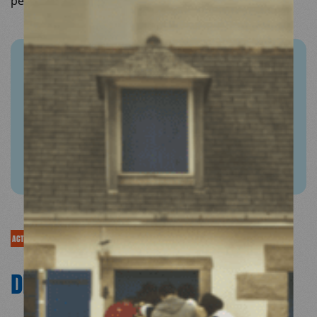
personnes partageant ce bassin de vie.
POUR ALLER PLUS LOIN
La fiche de capitalisation CAPS :
Le livret de témoignages et de portraits :
ACTUALITÉS
DÉCOUVRIR NOS
ACTUALITÉS