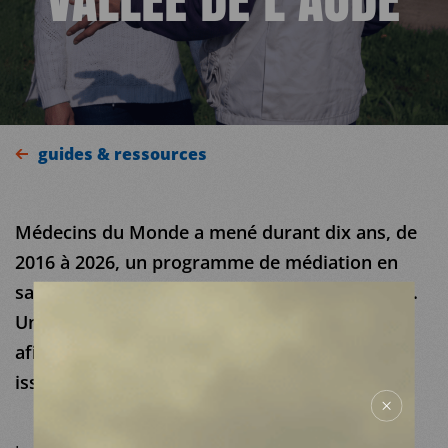
guides & ressources
MDM
Médecins du Monde a mené durant dix ans, de
2016 à 2026, un programme de médiation en
SUR LE TERRAIN
santé en zone rurale en Haute Vallée de l’Aude.
Une démarche de capitalisation a été réalisée
ACTUALITÉS
afin de partager les savoirs et enseignements
issus de cette expérience.
NOUS SOUTENIR