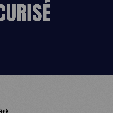
CURISÉ
ès à