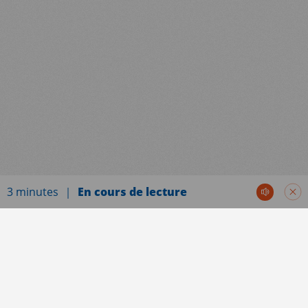
3 minutes
En cours de lecture
Communiqués de presse
Paris, le 20 avril 2023. Alors que l’aide médicale
d’Etat (AME) est, au même titre que la sécurité