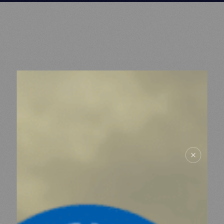
MDM
SUR LE TERRAIN
ACTUALITÉS
NOUS SOUTENIR
NOUS REJOINDRE
RESSOURCES
ESPACE DONATEURS
COMITÉ DES DONATEURS
ESPACE PRESSE