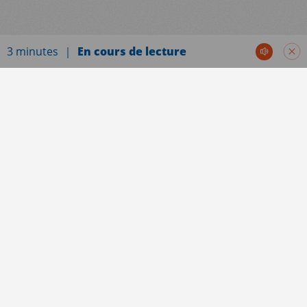
3 minutes
En cours de lecture
Communiqués de presse
À Ciudad Acuña, à la frontière nord du Mexique,
un campement où vivaient des dizaines de
milliers de personnes migrantes, venant
majoritairement d’Haïti, a été entièrement
évacué par la police aux frontières étasuniennes
le 24 septembre dernier. Depuis, 2 000
personnes ont été expulsées par avion sur
décision du gouvernement américain, renvoyées
de force en Haïti, et 8 000 sont retournées