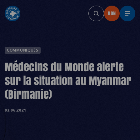
DON
DON
DON
DON
DON
DON
COMMUNIQUÉS
Médecins du Monde alerte
sur la situation au Myanmar
(Birmanie)
03.06.2021