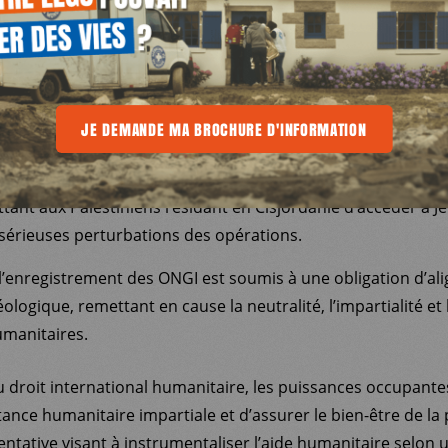
atteindre 80 % sur les financements en provenance de gou
 en leur interdisant de saisir le système judiciaire israélie
 même lorsqu’elles sont partenaires d’organisations intern
E
ment de l’aide humanitaire et de la protection des commu
OCHURE D'INFORMATION
JE DEMANDE MA BROCHURE D'INFORMATION
JE DEMANDE MA BROCHURE D'INFORMATION
ts forcés, aux démolitions ou à la violence des colons.
des visas de travail délivrés au personnel international et le
ant aux Palestiniens résidant en Cisjordanie d’accéder à J
sérieuses perturbations des opérations.
l’enregistrement des ONGI est soumis à une obligation d’a
éologique, remettant en cause la neutralité, l’impartialité e
umanitaires.
droit international humanitaire, les puissances occupante
stance humanitaire impartiale et d’assurer le bien-être de la
entative visant à instrumentaliser l’aide humanitaire selon 