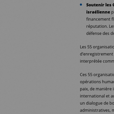
Soutenir les 
israélienne
p
financement fle
réputation. Le
défense des dr
Les 55 organisatio
d’enregistrement 
interprétée comm
Ces 55 organisati
opérations humani
paix, de manière 
international et 
un dialogue de bo
administratives, 