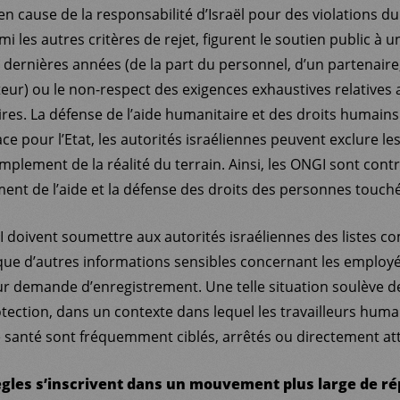
en cause de la responsabilité d’Israël pour des violations du
mi les autres critères de rejet, figurent le soutien public à u
 dernières années (de la part du personnel, d’un partenai
eur) ou le non-respect des exigences exhaustives relatives 
res. La défense de l’aide humanitaire et des droits humain
pour l’Etat, les autorités israéliennes peuvent exclure le
plement de la réalité du terrain. Ainsi, les ONGI sont contr
ent de l’aide et la défense des droits des personnes touchée
I doivent soumettre aux autorités israéliennes des listes c
que d’autres informations sensibles concernant les employés
 demande d’enregistrement. Une telle situation soulève d
ection, dans un contexte dans lequel les travailleurs human
 santé sont fréquemment ciblés, arrêtés ou directement at
ègles s’inscrivent dans un mouvement plus large de ré