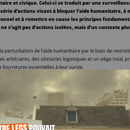
aire et civique. Celui-ci se traduit par une surveillan
série d’actions visant à bloquer l’aide humanitaire, à
sonnel et à remettre en cause les principes fondament
 ne s’agit pas d’actions isolées, mais d’un contexte pl
la perturbation de l’aide humanitaire par le biais de restrict
 arbitraires, des obstacles logistiques et un siège total, pr
 fournitures essentielles à leur survie.
s de 400 travailleurs humanitaires à Gaza, ainsi que de no
r des attaques répétées visant des locaux, des infrastructu
ourtant identifiés et signalés.
ne législation visant à réduire les opérations de l’UNRWA, l
 services essentiels pour les Palestiniens.
sraéliennes, la mise en place d’une nouvelle législation pré