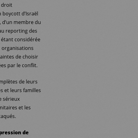
 droit
n boycott d’Israël
re, d’un membre du
au reporting des
s étant considérée
s organisations
aintes de choisir
s par le conflit.
omplètes de leurs
 et leurs familles
e sérieux
itaires et les
taqués.
pression de