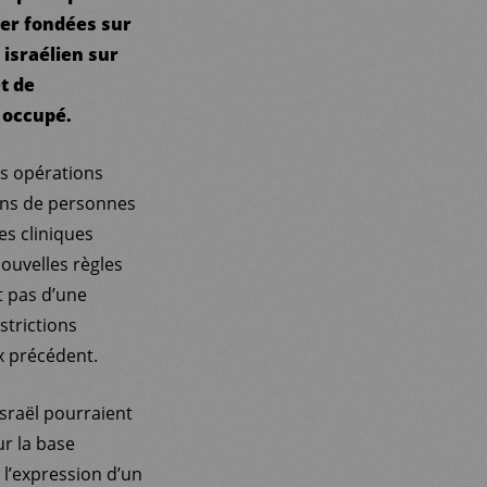
yer fondées sur
 israélien sur
t de
n occupé.
rs opérations
ions de personnes
es cliniques
ouvelles règles
t pas d’une
strictions
x précédent.
Israël pourraient
ur la base
u l’expression d’un