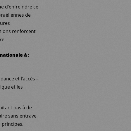
ue d’enfreindre ce
israéliennes de
sures
sions renforcent
re.
nationale à :
dance et l’accès –
ique et les
mitant pas à de
aire sans entrave
 principes.