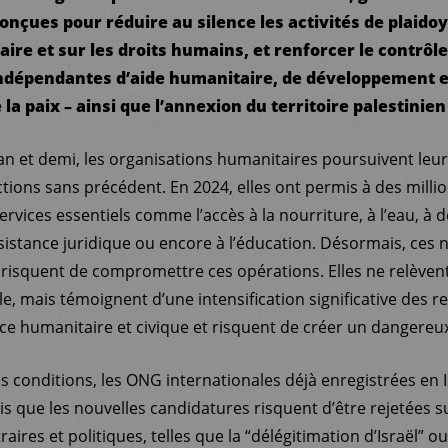
onçues pour réduire au silence les activités de plaido
aire et sur les droits humains, et renforcer le contrôle
indépendantes d’aide humanitaire, de développement e
 la paix – ainsi que l’annexion du territoire palestinie
an et demi, les organisations humanitaires poursuivent leu
ctions sans précédent. En 2024, elles ont permis à des mill
ervices essentiels comme l’accès à la nourriture, à l’eau, à d
sistance juridique ou encore à l’éducation. Désormais, ces n
risquent de compromettre ces opérations. Elles ne relèven
le, mais témoignent d’une intensification significative des re
ce humanitaire et civique et risquent de créer un dangereu
es conditions, les ONG internationales déjà enregistrées en 
is que les nouvelles candidatures risquent d’être rejetées s
raires et politiques, telles que la “délégitimation d’Israël” o