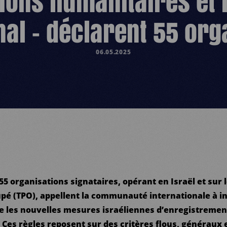
ions humanitaires et l
nal – déclarent 55 or
06.05.2025
 55 organisations signataires, opérant en Israël et sur l
upé (TPO), appellent la communauté internationale à i
e les nouvelles mesures israéliennes d’enregistreme
 Ces règles reposent sur des critères flous, généraux e