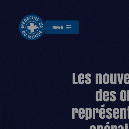
MENU
Les nouv
des O
représen