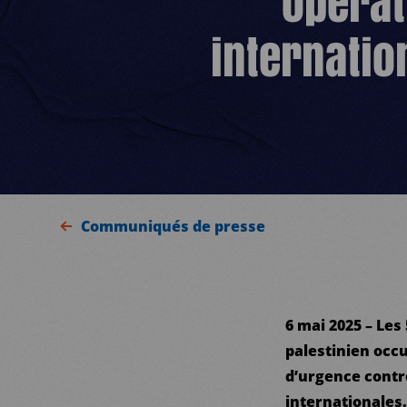
opérat
internatio
Communiqués de presse
6 mai 2025 – Les
palestinien occ
d’urgence contr
internationales.