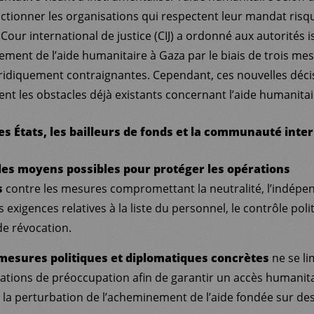
nctionner les organisations qui respectent leur mandat risq
 Cour international de justice (CIJ) a ordonné aux autorités 
nement de l’aide humanitaire à Gaza par le biais de trois me
ridiquement contraignantes. Cependant, ces nouvelles déci
sent les obstacles déjà existants concernant l’aide humanitai
s États, les bailleurs de fonds et la communauté inter
 les moyens possibles pour protéger les opérations
s
contre les mesures compromettant la neutralité, l’indépen
exigences relatives à la liste du personnel, le contrôle polit
de révocation.
mesures politiques et diplomatiques concrètes
ne se li
ations de préoccupation afin de garantir un accès humanit
la perturbation de l’acheminement de l’aide fondée sur des