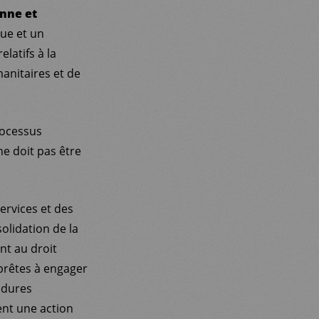
enne et
ue et un
elatifs à la
manitaires et de
processus
ne doit pas être
ervices et des
olidation de la
nt au droit
prêtes à engager
édures
ent une action