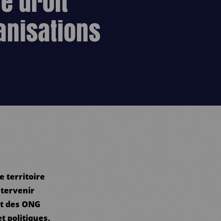
e droit
ganisations
e territoire
ntervenir
nt des ONG
t politiques.