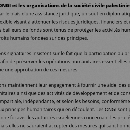
ONGI et les organisations de la société civile palestini
ar le biais d’une assistance juridique
,
un soutien diplomatiq
xible visant à atténuer les risques juridiques, financiers et r
s bailleurs de fonds sont tenus de protéger les activités hu
oits humains fondées sur des principes.
ns signataires insistent sur le fait que la participation au 
afin de préserver les opérations humanitaires essentielles 
e une approbation de ces mesures.
ons maintiennent leur engagement à fournir une aide, des s
taires ainsi que des activités de développement et de cons
impartiale, indépendante, et selon les besoins, conforméme
aux principes humanitaires qui en découlent. Les ONGI sont 
nne foi avec les autorités israéliennes concernant les proc
mais elles ne sauraient accepter des mesures qui sanctionn