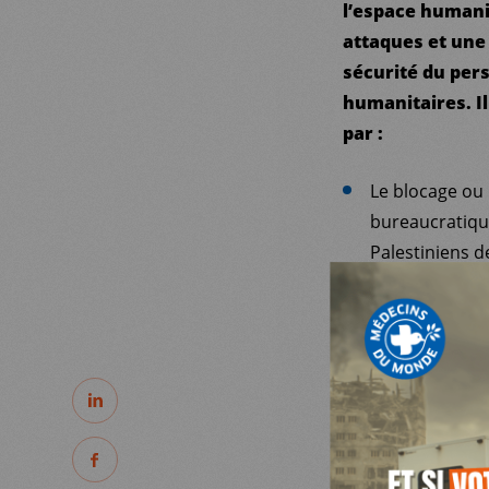
l’espace humanit
attaques et une 
sécurité du per
humanitaires. Il
par :
Le blocage ou 
bureaucratiques
MDM
Palestiniens de
La mort de plu
SUR LE TERRAIN
détenus, et pa
humanitaires p
PARTAGER
ACTUALITÉS
L’adoption d’u
fournisseur de
PARTAGER
Pour les ONG i