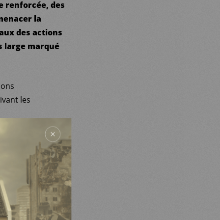
ce renforcée, des
 menacer la
aux des actions
us large marqué
ions
ivant les
mbreux blessés et
res ou des convois
e plus grand
voit d’imposer une