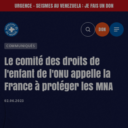
URGENCE - SEISMES AU VENEZUELA : JE FAIS UN DON
DON
DON
DON
DON
DON
DO
COMMUNIQUÉS
Le comité des droits de
l'enfant de l'ONU appelle la
France à protéger les MNA
02.06.2023