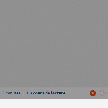
EN
FR
3 minutes
En cours de lecture
Communiqués de presse