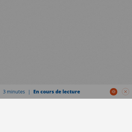
EN
FR
3 minutes
En cours de lecture
Communiqués de presse
Paris, le 16 janvier 2025. Un accord a été annoncé