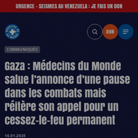
URGENCE - SEISMES AU VENEZUELA : JE FAIS UN DON
DON
DON
DON
DON
DON
D
COMMUNIQUÉS
Gaza : Médecins du Monde
salue l’annonce d’une pause
dans les combats mais
réitère son appel pour un
cessez-le-feu permanent
16.01.2025