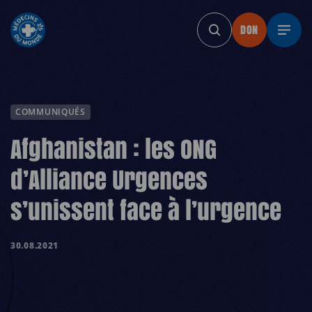
DON
DON
DON
DON
DON
DON
COMMUNIQUÉS
Afghanistan : les ONG
d’Alliance Urgences
s’unissent face à l’urgence
30.08.2021