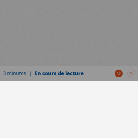
3 minutes
En cours de lecture
Communiqués de presse
Les ONG membres d’Alliance Urgences engagées
depuis plusieurs décennies en Afghanistan sont
restées dans le pays malgré un contexte des