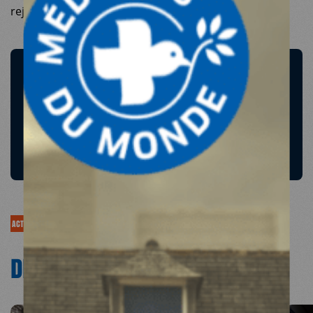
rejoindre l’Angleterre.
ESPACE DONATEURS
COMITÉ DES DONATEURS
ESPACE PRESSE
NOS PARTENAIRES
ACTUALITÉS
DÉCOUVRIR NOS
ACTUALITÉS