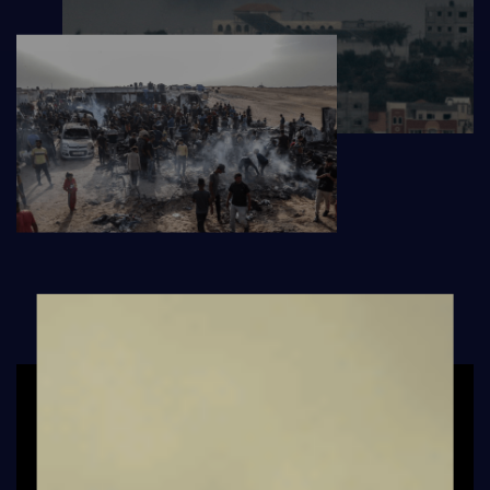
MDM
SUR LE TERRAIN
ACTUALITÉS
NOUS SOUTENIR
NOUS REJOINDRE
RESSOURCES
ESPACE DONATEURS
COMITÉ DES DONATEURS