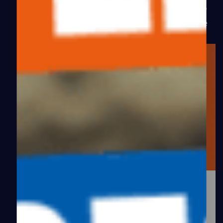
« , frappent fort, créant une onde
on en vit très bien
de choc qui ne laissent pas indifférente l’industrie
pharmaceutique.