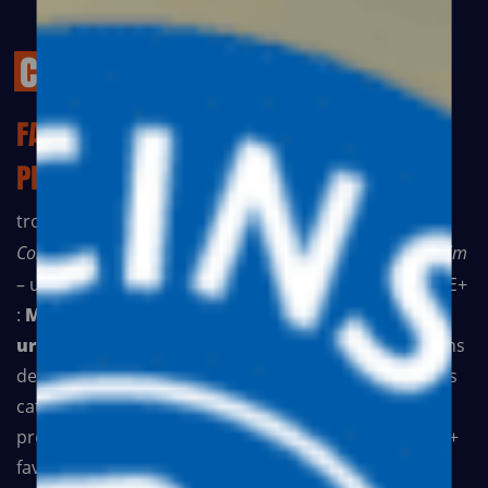
CONSORTIUM
MIRE+
FACE AUX CRISES HUMANITAIRES
PERSISTANTES EN COLOMBIE,
trois ONG internationales –
Médecins du Monde, le
Conseil Norvégien pour les Réfugiés et Action contre la Faim
– unissent leurs forces pour créer le consortium MIRE+
:
Mécanisme intersectoriel de réponse aux
urgences.
Ce partenariat vise à répondre aux besoins
des populations affectées par les conflits armés et les
catastrophes naturelles. En intégrant santé,
protection, mise à l’abri et sécurité alimentaire, MIRE+
favorise une prise en charge rapide et