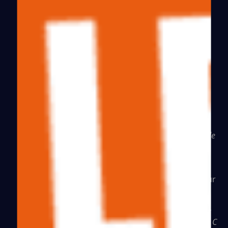
LE
PRIX
DE
LA
VIE
EN JUIN 2016,
Médecins du Monde lance la campagne «
Le prix de
« ,
un cri de révolte contre les prix
la vie
exorbitants des médicaments
, en particulier
ceux qui traitent l’hépatite C. Cette initiative a pour
objectif de d’exposer l’impitoyable logique du
marché pharmaceutique. Les slogans percutants,
tels que «
Un milliard d’euros de bénéfices, l’hépatite C