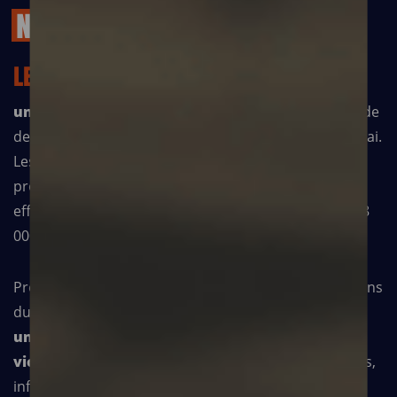
NÉPAL
LE 25 AVRIL 2015,
un violent tremblement de terre
– d’une magnitude
de 7,8 – frappait le Népal, suivi par un second le 12 mai.
Les deux séismes et leurs nombreuses répliques ont
provoqué des glissements de terrain et des
effondrements d’immeubles. Les bilans font état de 8
000 morts et plus de 16 000 blessés.
Présent dans ce pays himalayen depuis 2007, Médecins
du Monde est intervenu en urgence pour apporter
une aide médicale, matérielle et humaine aux
victimes.
Plusieurs équipes composées de médecins,
infirmiers, sages-femmes et logisticiens se sont