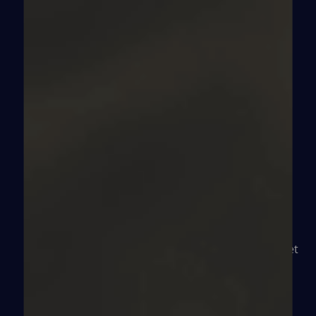
ALORS QUE LES CONDITIONS DE VIE
DES PERSONNES EXILÉES À PARIS NE
CESSENT DE SE DÉGRADER,
Médecins du Monde créé La Veille Sanitaire, une
initiative portée par une conviction forte :
nul ne
doit être privé de soins.
Ainsi, au cœur de la capitale, des équipes mobiles
se déploient là où vivent les plus vulnérables.
Médecins bénévoles et professionnels de terrain
vont à leur rencontre afin de créer un lien social et
ouvrir la voie vers une prise en charge médicale
adaptée. A travers ce programme, Médecins du
Monde entend faire bouger les lignes et lutter