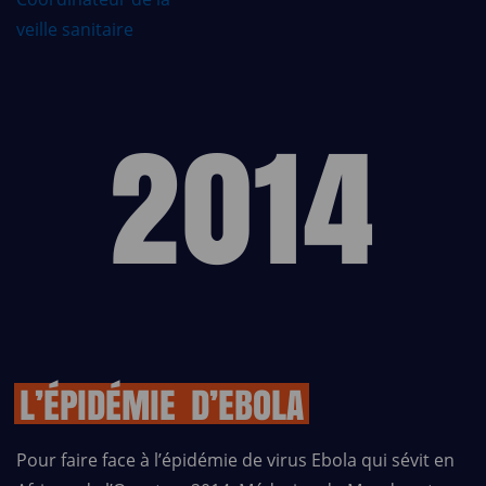
veille sanitaire
2014
2014
L’ÉPIDÉMIE
D’EBOLA
Pour faire face à l’épidémie de virus Ebola qui sévit en