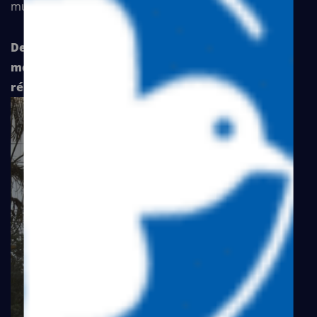
multisectorielle/adaptée.
Depuis lors, MIRE+ s’impose comme un
mécanisme clé dans la gestion des crises et la
résilience des communautés colombiennes.