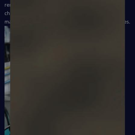
rendues sur place avec 15 tonnes de matériel (kits
chirurgicaux, kits de catastrophe naturelles, etc.),
malgré des conditions d’intervention très compliquées.