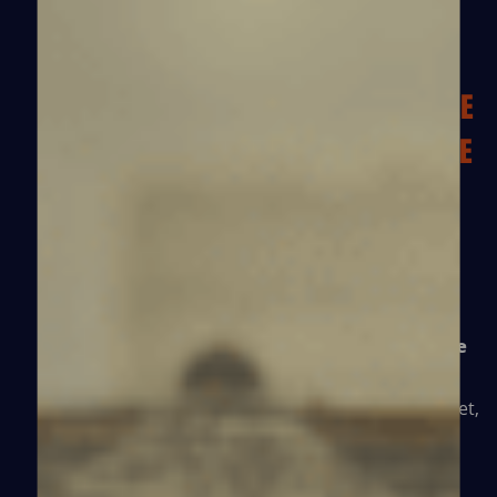
CÔTE
D'IVOIRE
FACE À L’URGENCE SANITAIRE CAUSÉE
PAR LES ÉPIDÉMIES DE TUBERCULOSE
ET DE VIH DANS LES « GHETTOS »
D’ABIDJAN,
Médecins du Monde ouvre en 2018 le Centre
d’Accompagnement et de Soins en Addictologie.
Plus qu’un lieu de soins, ce lieu devient
un refuge
pour les usagers de drogues,
leur offrant un
suivi médical, un accompagnement psychosocial et,
pour la première fois en Côte d’Ivoire, un
traitement de substitution aux opiacés : la