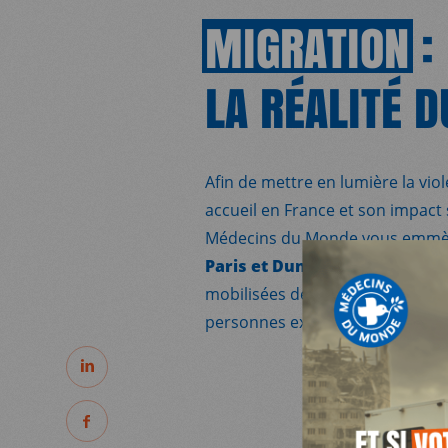
MIGRATION
:
LA RÉALITÉ D
Afin de mettre en lumière la vio
accueil en France et son impact 
MDM
Médecins du Monde vous emm
Paris et Dunkerque
, où nos é
mobilisées depuis des années a
SUR LE TERRAIN
personnes exilées.
PARTAGER
ACTUALITÉS
PARTAGER