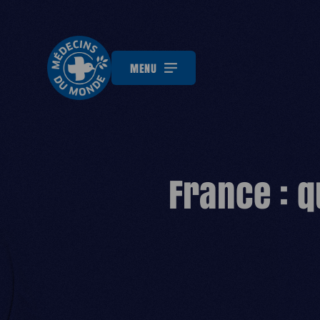
MENU
France : q