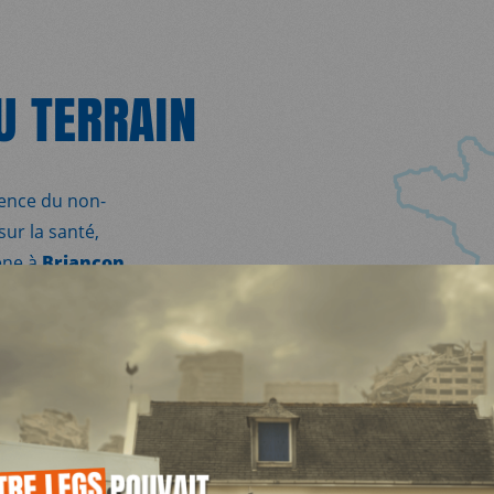
U TERRAIN
lence du non-
sur la santé,
ène à
Briançon,
quipes sont
uprès des