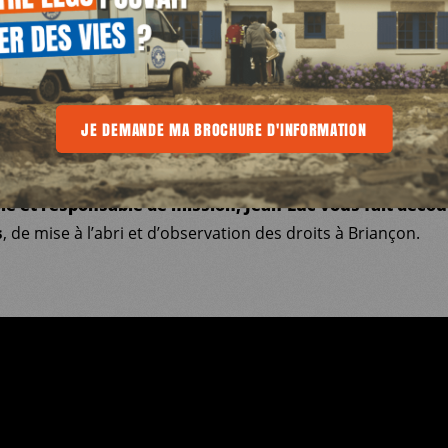
ÇON
E
ieurs dizaines de personnes tentent de traverser
la fronti
RE D'INFORMATION
JE DEMANDE MA BROCHURE D'INFORMATION
JE DEMANDE MA BROCHURE D'INFORMATION
JE 
 souvent dans des conditions extrêmes, parfois même au péri
e et responsable de mission, Jean-Luc
vous fait décou
s
, de mise à l’abri et d’observation des droits à Briançon.