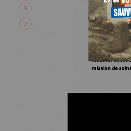
NOUS SOUTENIR
PARTAGER
BRIAN
NOUS REJOINDR
PARTAGER LE LIEN
Chaque jour, plus
JE DEMANDE MA BROCHU
italienne
à pied,
RESSOURCES
Médecin bénévol
mission de soin