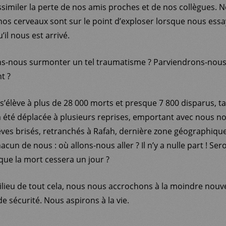
’assimiler la perte de nos amis proches et de nos collègues.
nos cerveaux sont sur le point d’exploser lorsque nous ess
il nous est arrivé.
nous surmonter un tel traumatisme ? Parviendrons-nous à
t ?
 s’élève à plus de 28 000 morts et presque 7 800 disparus, ta
a été déplacée à plusieurs reprises, emportant avec nous no
êves brisés, retranchés à Rafah, dernière zone géographique,
cun de nous : où allons-nous aller ? Il n’y a nulle part ! S
 que la mort cessera un jour ?
ilieu de tout cela, nous nous accrochons à la moindre nouv
de sécurité. Nous aspirons à la vie.