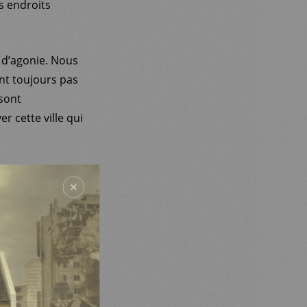
s endroits
 d’agonie. Nous
ent toujours pas
 sont
 cette ville qui
nt quitté leurs
nions jamais ?
VÉNEMENTS