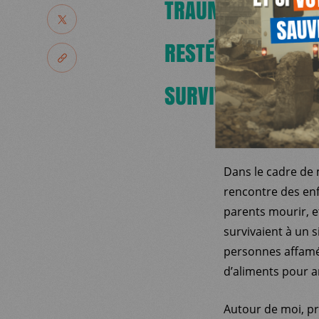
TRAUMATISANTS, Q
NOUS SOUTENIR
PARTAGER
RESTÉS À LEURS C
NOUS REJOINDR
PARTAGER LE LIEN
SURVIVAIENT À UN 
JE DEMANDE
RESSOURCES
Dans le cadre de
rencontre des enf
parents mourir, et
survivaient à un 
personnes affamée
d’aliments pour 
Autour de moi, pr