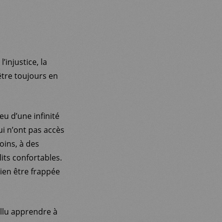
’injustice, la
’être toujours en
u d’une infinité
i n’ont pas accès
oins, à des
its confortables.
bien être frappée
fallu apprendre à