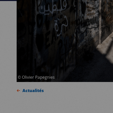
©
Olivier Papegnies
Actualités