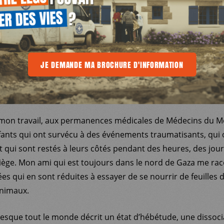
UI ONT VU LEURS PARENTS MOURIR, E
ÔTÉS PENDANT DES HEURES, DES JOURS
E
SIÈGE.
 MA BROCHURE D'INFORMATION
JE DEMANDE MA BROCHURE D'INFORMATION
JE DEMANDE MA BROCHURE D'INFOR
 mon travail, aux permanences médicales de Médecins du M
ants qui ont survécu à des événements traumatisants, qui 
 qui sont restés à leurs côtés pendant des heures, des jours
siège. Mon ami qui est toujours dans le nord de Gaza me rac
s qui en sont réduites à essayer de se nourrir de feuilles d
animaux.
esque tout le monde décrit un état d’hébétude, une dissociat