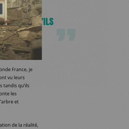
T QUI SONT
 TANDIS QU’ILS
MATION
JE DEMANDE MA BROCHURE D'INFORMATION
JE DEMANDE MA
onde France, je
ont vu leurs
 tandis qu’ils
onte les
’arbre et
ion de la réalité,