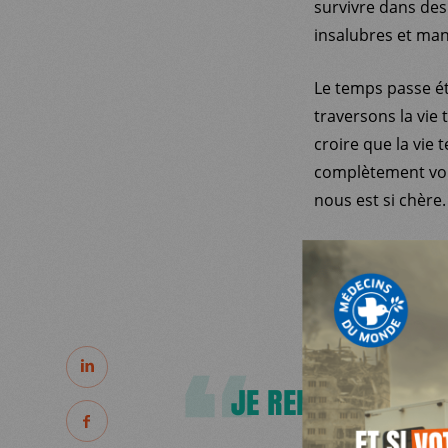
survivre dans des
insalubres et man
Le temps passe é
traversons la vie
croire que la vie 
complètement vola
nous est si chère.
MDM
Je me demande si c
maisons en 1948. 
SUR LE TERRAIN
PARTAGER
ACTUALITÉS
JE RENCONTRE DE
PARTAGER