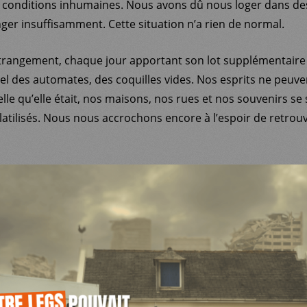
 conditions inhumaines. Nous avons dû nous loger dans de
ger insuffisamment. Cette situation n’a rien de normal.
trangement, chaque jour apportant son lot supplémentaire
 tel des automates, des coquilles vides. Nos esprits ne peuv
telle qu’elle était, nos maisons, nos rues et nos souvenirs se
tilisés. Nous nous accrochons encore à l’espoir de retrouver
’est aussi ce que nos grands-pères ont ressenti lorsqu’ils o
Cette pensée me terrorise : et si, comme eux, nous ne reve
S ENFANTS QUI ONT SURVÉCU À DES É