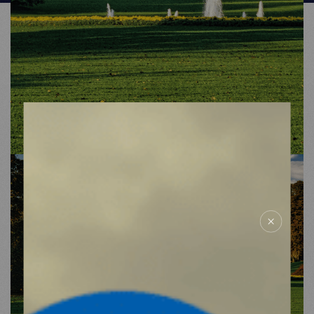
MDM
SUR LE TERRAIN
ACTUALITÉS
NOUS SOUTENIR
NOUS REJOINDRE
RESSOURCES
ESPACE DONATEURS
COMITÉ DES DONATEURS