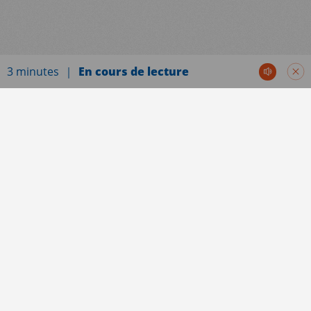
3 minutes
En cours de lecture
Actualités
Rétablie par l’administration américaine le 24
janvier 2025, la Global Gag Rule (Mexico City
Policy) interdit aux organisations qui reçoivent
des fonds états-uniens de pratiquer ou même
de fournir des informations sur l'avortement.
Aujourd’hui, 26 février 2026, entre en vigueur
une nouvelle extension de cette règle
élargissant le conditionnement de ces