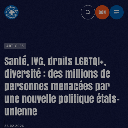
DON
DON
DON
DON
DON
ARTICLES
Santé, IVG, droits LGBTQI+,
diversité : des millions de
personnes menacées par
une nouvelle politique états-
unienne
26.02.2026