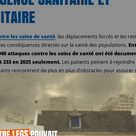
ITAIRE
tre les soins de santé
, les déplacements forcés et les res
s conséquences directes sur la santé des populations.
En
 940 attaques contre les soins de santé ont été docume
t 233 en 2025 seulement.
Les patients peinent à rejoindre 
gnants rencontrent de plus en plus d’obstacles pour assurer 
nté mentale augmentent aussi fortement. L’insécurité, les v
ée à des événements traumatisants favorisent l’anxiété, la d
ess post-traumatique.