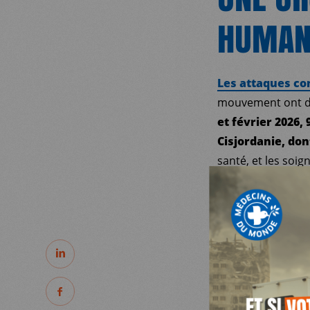
HUMAN
Les attaques con
mouvement ont de
et février 2026,
Cisjordanie, don
MDM
santé, et les soi
charge régulière.
SUR LE TERRAIN
Les besoins en sa
l’exposition répét
symptômes de str
PARTAGER
ACTUALITÉS
PARTAGER