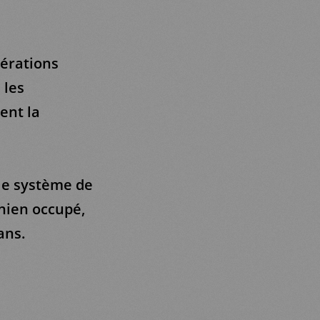
pérations
 les
ent la
 le système de
inien occupé,
ans.