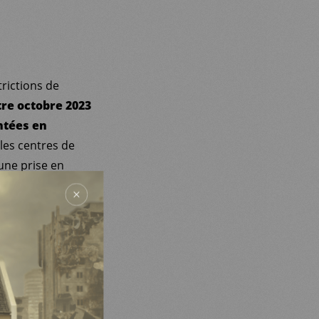
trictions de
tre octobre 2023
ntées en
les centres de
une prise en
iolences et
épression et les