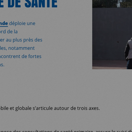
E DE SANTÉ
onde
déploie une
rd de la
ller au plus près des
bles, notamment
encontrent de fortes
ns.
le et globale s’articule autour de trois axes.
opose des consultations de santé primaire, assure le suivi 