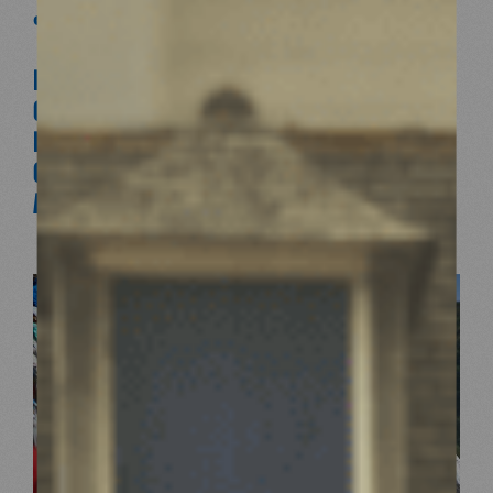
celle
des plus vulnérables.
PROTÉGER L’ENVIRONNEMENT, PROTÉGER
CELLES ET CEUX QUI VIVENT ET TRAVAILLENT
DANS DES ENVIRONNEMENTS DANGEREUX,
C’EST PRÉSERVER NOTRE SANTÉ ICI COMME
AILLEURS.