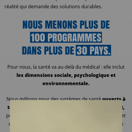
réalité qui demande des solutions durables.
NOUS MENONS PLUS DE
100
PROGRAMMES
DANS PLUS DE
30
PAYS.
MDM
Pour nous, la santé va au-delà du médical : elle inclut
SUR LE TERRAIN
les dimensions sociale, psychologique et
environnementale.
ACTUALITÉS
Nous militons pour des systèmes de santé
ouverts à
toutes et tous, sans discrimination ni jugement,
NOUS SOUTENIR
pour des solutions durables construites avec celles et
NOUS REJOINDRE
ceux que nous aidons, avec la société civile, avec les