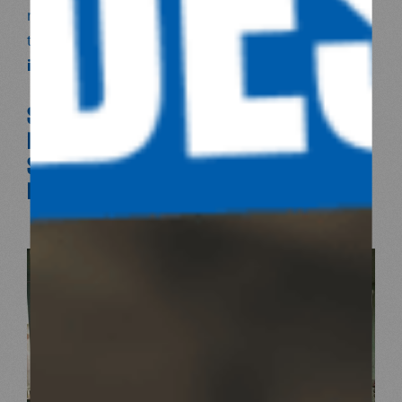
naturelles) : nous nous engageons sur le long
terme pour traiter les causes
profondes des
injustices et des
inégalités de santé.
SOIGNER EST CRUCIAL, MAIS NOTRE
PRIORITÉ EST DE CONSTRUIRE DES
SOLUTIONS DURABLES AVEC LES
POPULATIONS CONCERNÉES.