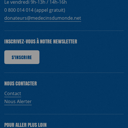
Le vendredi 9h-13h / 14h-16h
0 800 014 014 (appel gratuit)
donateurs@medecinsdumonde.net
INSCRIVEZ-VOUS À NOTRE NEWSLETTER
NSCRIRE
S'INSCRIRE
S'INSCRIRE
S'INSCRIRE
S'INSCRIRE
S'INSCRIRE
S'INSCRIRE
S
NOUS CONTACTER
Contact
Nous Alerter
POUR ALLER PLUS LOIN
EN
FR