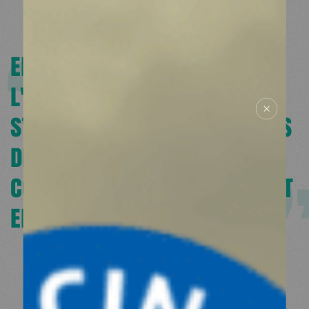
autorités sanitaires.
RESSOURCES
EN FRANCE COMME À
ESPACE DONATEURS
L'INTERNATIONAL, NOS ACTIONS
COMITÉ DES DONATEURS
ESPACE PRESSE
NOS PARTENAIRES
S’ADAPTENT AUX BESOINS RÉELS
DES POPULATIONS, EN
CONCILIANT JUSTICE SOCIALE ET
ENVIRONNEMENTALE.
NOTRE
VISION