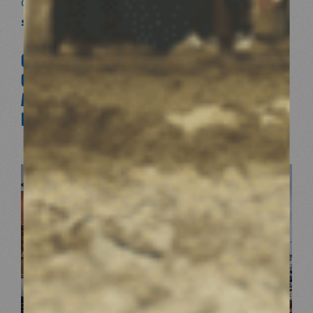
comme ici en France,
là où les défis de santé
sont bien réels.
QUE CE SOIT AU CŒUR DES GRANDES VILLES
OU DANS LES ZONES ISOLÉES, NOUS
ACCOMPAGNONS CHAQUE JOUR CEUX QUI
N’ONT PAS ACCÈS AUX SOINS.