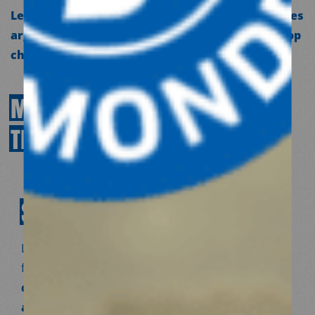
Les enjeux pour le futur, sa plus grande fierté, ses
arguments pour les soutenir... il nous dit tout, top
chrono.
MÉDECINS
DU
MONDE
À
TRAVERS
UN
COMBAT
SANTÉ
ET
ENVIRONNEMENT
L’environnement ne se limite pas à la nature, à la
faune sauvage ou au réchauffement climatique.
Sa
dégradation, la pollution,
l’insalubrité
affectent directement notre santé, surtout