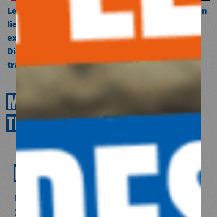
Le Nord-Littoral, passage vers l’Angleterre, est un
lieu hostile pour les exilés, qui subissent
expulsions et conditions de vie inhumaines.
Diane, coordinatrice à Dunkerque, présente le
travail de la clinique mobile.
MÉDECINS
DU
MONDE
À
TRAVERS
UNE
VALEUR
IMPACT
DURABLE
Médecins du Monde ne se limite pas aux urgences
(crises mondiales, guerres, catastrophes