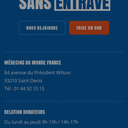
SANS
ENTRAVE
S REJOINDRE
NOUS REJOINDRE
NOUS REJOINDRE
NOUS REJOINDRE
FAIRE UN DON
FAIRE UN DON
NOUS REJOINDRE
FAIRE UN DON
FAI
N
MÉDECINS DU MONDE FRANCE
84 avenue du Président Wilson
93210 Saint Denis
Tél : 01 44 92 15 15
RELATION DONATEURS
Du lundi au jeudi 9h-13h / 14h-17h