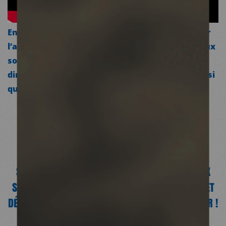
En Côte d’Ivoire, Médecins du Monde œuvre pour
l’amélioration durable de l’accès aux droits et aux
soins des usagers de drogues, en travaillant
directement avec les personnes concernées ainsi
que les acteurs de santé locaux.
POUR
NOUS
SOUTENIR
REJOIGNEZ
NOTRE
COMMUNAUTÉ
SUIVEZ MÉDECINS DU MONDE SUR NOS RÉSEAUX
SOCIAUX, ABONNEZ-VOUS À NOTRE NEWSLETTER ET
DÉCOUVREZ TOUTES LES FAÇONS DE VOUS ENGAGER !