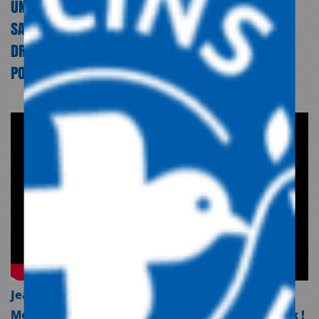
UN MONDE PLUS JUSTE OÙ LES OBSTACLES À LA
SANTÉ AURONT ÉTÉ SURMONTÉS. UN MONDE OÙ LE
DROIT DE VIVRE EN BONNE SANTÉ SERA EFFECTIF
POUR TOUTES ET TOUS !
Jean-François Corty, président de Médecins du
Monde, nous présente l'association, en 1mn max !