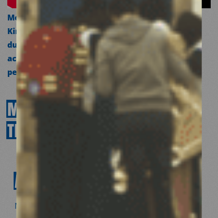
Médecins du Monde aide les maraîchers de
Kinshasa à adopter des pratiques agricoles
durables et leur offre des soins de santé
accessibles pour lutter contre les effets des
pesticides.
MÉDECINS
DU
MONDE
À
TRAVERS
UN
TERRAIN
ACTIONS
EN
FRANCE
Médecins du Monde agit partout, à l’étranger