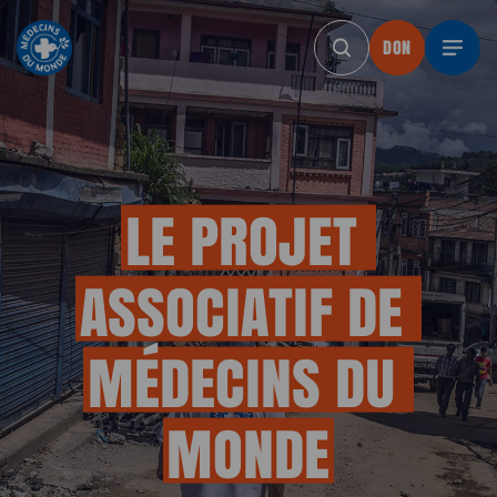
DON
DON
DON
DON
DON
DO
LE
PROJET
ASSOCIATIF
DE
MÉDECINS
DU
MONDE