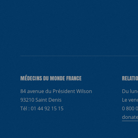
NOUS REJO
MÉDECINS DU MONDE FRANCE
RELATI
84 avenue du Président Wilson
Du lun
93210 Saint Denis
Le ven
Tél : 01 44 92 15 15
0 800 0
donat