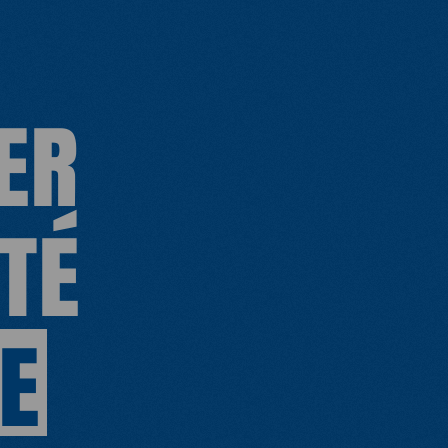
ER
TÉ
E