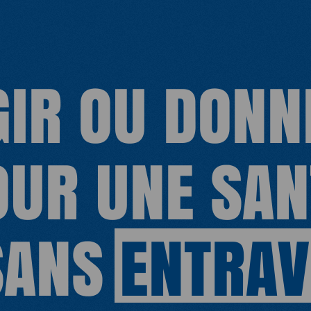
enquêtes auprès des personnes en exil,
notamment à Calais. Dans son dernier
ouvrage La Solidarité n’est pas un crime,
publié le 8 avril dernier, elle décortique
GIR OU DONN
les logiques de criminalisation des
solidarités.
OUR UNE SAN
SANS
ENTRAV