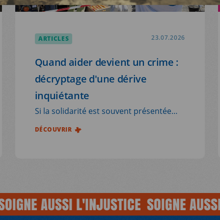
ARTICLES
23.07.2026
Quand aider devient un crime :
décryptage d'une dérive
inquiétante
Si la solidarité est souvent présentée
comme une valeur fondamentale ne
DÉCOUVRIR
souffrant pas de remise en question,
des pratiques solidaires sont dans la
réalité de plus en plus attaquées, voire
réprimées pénalement. Philosophe de
terrain, spécialiste de la frontière et des
NE AUSSI L'INJUSTICE
SOIGNE AUSSI L'I
migrations, Sophie Djigo mène des