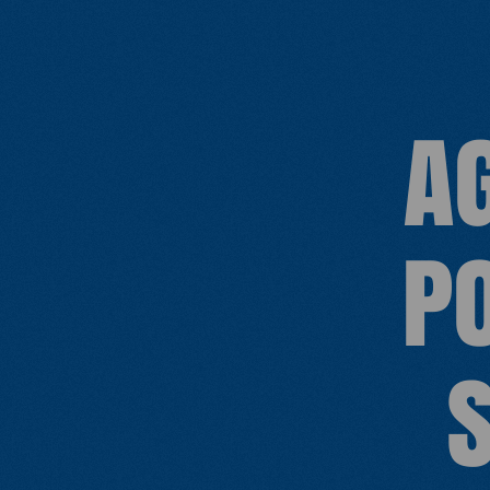
dernier, les températures très basses et
le risque élevé d'avalanche ont accrus
encore les dangers.
A
P