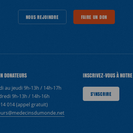
INDRE
NOUS REJOINDRE
NOUS REJOINDRE
FAIRE UN DON
NOUS REJOINDRE
FAIRE UN DON
FAIRE UN DON
NOUS REJOINDRE
FAIRE UN DON
NOUS RE
FAIRE 
ON DONATEURS
INSCRIVEZ-VOUS À NOTR
di au jeudi 9h-13h / 14h-17h
S'INSCRIRE
S'INSCRIRE
S'INSCRIRE
S'INSCRIRE
S'INSCRIR
dredi 9h-13h / 14h-16h
14 014 (appel gratuit)
eurs@medecinsdumonde.net