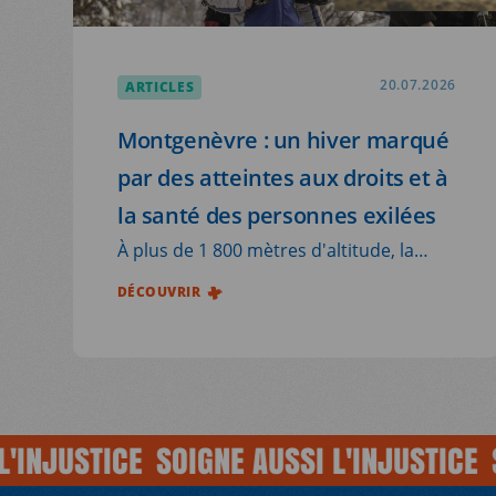
ARTICLES
20.07.2026
Montgenèvre : un hiver marqué
par des atteintes aux droits et à
la santé des personnes exilées
À plus de 1 800 mètres d'altitude, la
frontière franco-italienne de
DÉCOUVRIR
Montgenèvre demeure l'un des
principaux points de passage vers la
France pour les personnes exilées.
Chaque année, elles traversent la
montagne dans des conditions
JUSTICE
SOIGNE AUSSI L'INJUSTICE
SOIG
particulièrement difficiles. L'hiver