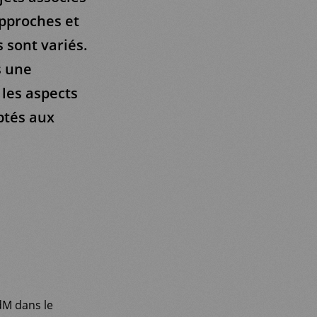
approches et
 sont variés.
s une
les aspects
ptés aux
dM dans le