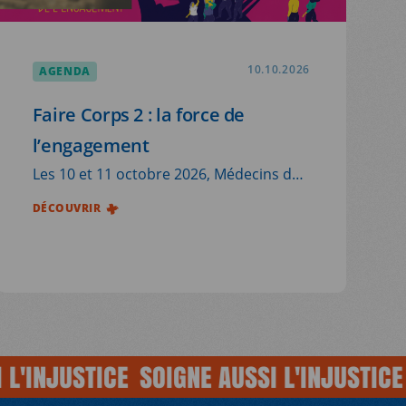
AGENDA
10.10.2026
Faire Corps 2 : la force de
l’engagement
Les 10 et 11 octobre 2026, Médecins du
Monde vous donne rendez-vous à
DÉCOUVRIR
Ground Control, à Paris, pour la
deuxième édition de Faire Corps : deux
journées de rencontres, de débats et de
partage autour de la place essentielle
des personnes concernées dans les
actions et les décisions qui les touchent.
NJUSTICE
SOIGNE AUSSI L'INJUSTICE
SOI