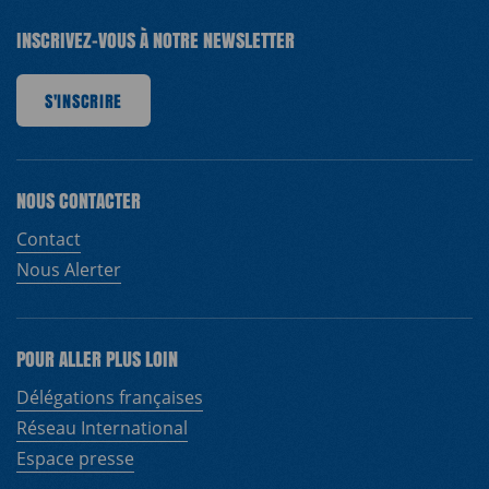
INSCRIVEZ-VOUS À NOTRE NEWSLETTER
CRIRE
S'INSCRIRE
S'INSCRIRE
S'INSCRIRE
S'INSCRIRE
S'INSCRIRE
S'INSCRIRE
S'I
NOUS CONTACTER
Contact
Nous Alerter
POUR ALLER PLUS LOIN
Délégations françaises
Réseau International
Espace presse