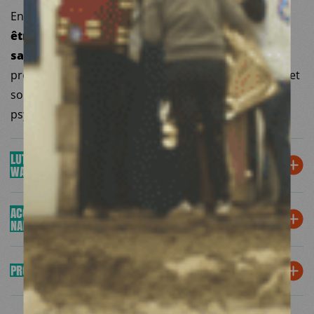
En 2024,
183 247 consultations générales ont pu
être assurées
, ainsi que
5 248 consultations en
santé mentale et soutien psychosocial
. 159
professionnels ont pu être formés en santé mentale et
soutien psychosocial et premiers secours
psychologiques.
LUTTER CONTRE LA MALNUTRITION LA PROVINCE DE
WARDAK
ACCOMPAGNER LES FEMMES ENCEINTES ET LES
deux nouveaux centres de santé sont
NAISSANCES
désormais soutenus financièrement et
techniquement par Médecins du Monde
PROMOUVOIR LA RÉDUCTION DES RISQUES À KABOUL