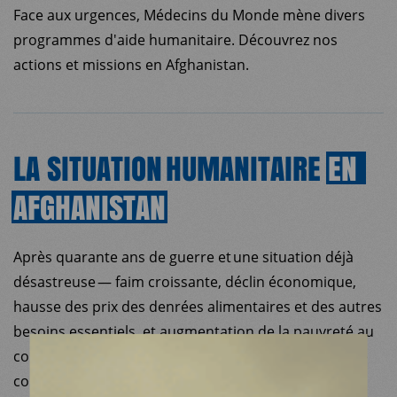
Face aux urgences, Médecins du Monde mène divers
programmes d'aide humanitaire. Découvrez nos
actions et missions en Afghanistan.
LA SITUATION HUMANITAIRE
EN
AFGHANISTAN
MDM
Après quarante ans de guerre et une situation déjà
désastreuse — faim croissante, déclin économique,
SUR LE TERRAIN
hausse des prix des denrées alimentaires et des autres
besoins essentiels, et augmentation de la pauvreté au
ACTUALITÉS
cours des dernières années — le peuple afghan a été
confronté en 2021 à une intensification du conflit, au