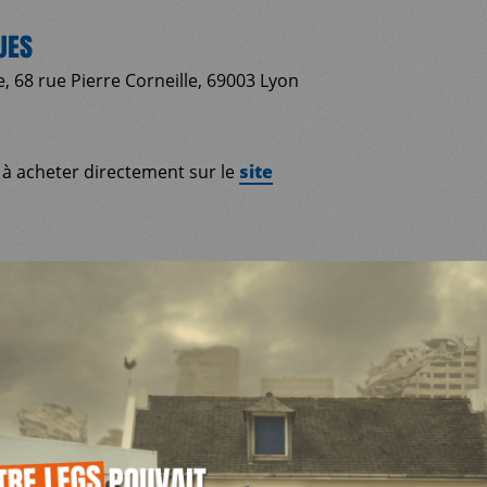
UES
 68 rue Pierre Corneille, 69003 Lyon
t à acheter directement sur le
site
PLUS D'INFORMATIONS
MF.LYON@MEDECINSDUMONDE.NET
04 72 92 49 01