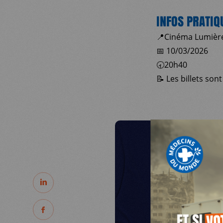
INFOS PRATIQ
📍Cinéma Lumière,
📅 10/03/2026
🕣20h40
📝 Les billets son
MDM
SUR LE TERRAIN
PARTAGER
ACTUALITÉS
PARTAGER