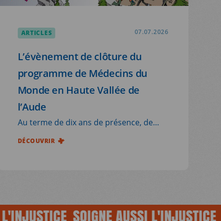
ARTICLES
07.07.2026
L’évènement de clôture du
programme de Médecins du
Monde en Haute Vallée de
l’Aude
Au terme de dix ans de présence, de
2016 à 2026, dans le territoire rural de la
DÉCOUVRIR
Haute Vallée de l’Aude, Médecins du
Monde a organisé, les 17 et 18 juin
derniers, l’évènement de clôture de son
programme de médiation en santé.
JUSTICE
SOIGNE AUSSI L'INJUSTICE
SOIG