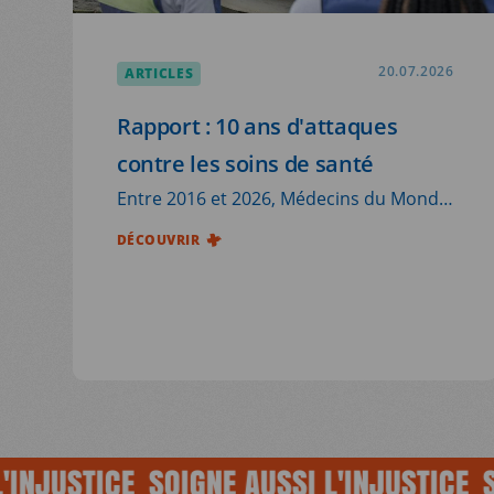
ARTICLES
20.07.2026
Rapport : 10 ans d'attaques
contre les soins de santé
Entre 2016 et 2026, Médecins du Monde
France (MdM) a documenté 223
DÉCOUVRIR
attaques contre les soins de santé ayant
touché ses opérations internationales,
sur plus de 1 000 incidents remontés
sur l’ensemble de nos programmes sur
cette période.
USTICE
SOIGNE AUSSI L'INJUSTICE
SOIGN