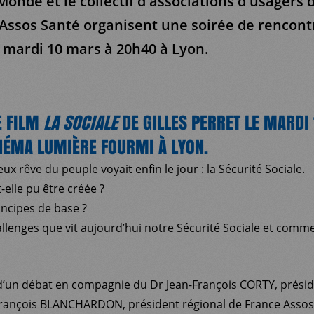
onde et le collectif d'associations d'usagers
Assos Santé organisent une soirée de rencont
 mardi 10 mars à 20h40 à Lyon.
E FILM
LA SOCIALE
DE GILLES PERRET LE MARDI
NÉMA LUMIÈRE FOURMI À LYON.
ieux rêve du peuple voyait enfin le jour : la Sécurité Sociale.
elle pu être créée ?
incipes de base ?
allenges que vit aujourd’hui notre Sécurité Sociale et comme
i d’un débat en compagnie du Dr Jean-François CORTY, prési
rançois BLANCHARDON, président régional de France Assos