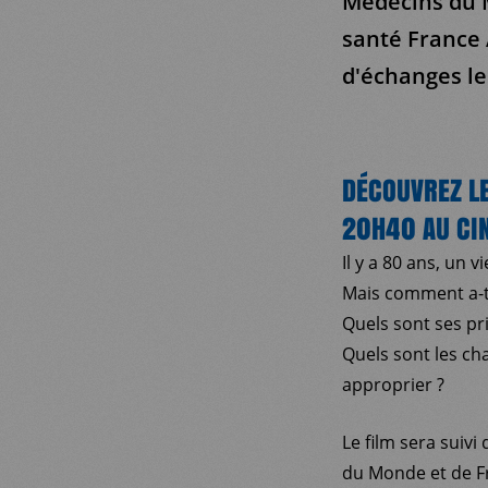
Médecins du M
santé France 
d'échanges le
DÉCOUVREZ L
20H40 AU CI
Il y a 80 ans, un v
Mais comment a-t-
Quels sont ses pr
Quels sont les ch
approprier ?
Le film sera suiv
du Monde et de F