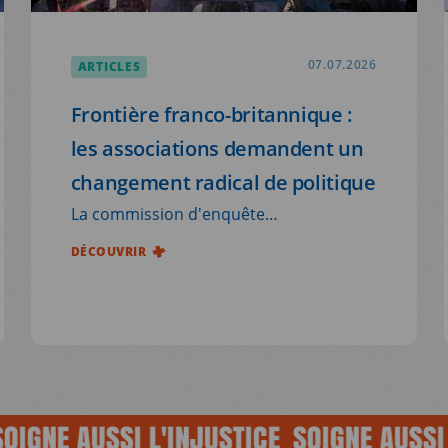
ARTICLES
07.07.2026
Frontière franco-britannique :
les associations demandent un
changement radical de politique
La commission d'enquête
parlementaire, chargée d'examiner les
DÉCOUVRIR
conséquences des accords migratoires
à la frontière franco-britannique vient
de rendre ses conclusions. Elles sont
sans appel : la situation sur le littoral
Nord est intenable. Les associations
demandent un changement complet de
E AUSSI L'INJUSTICE
SOIGNE AUSSI L'IN
paradigme et l’abrogation des accords