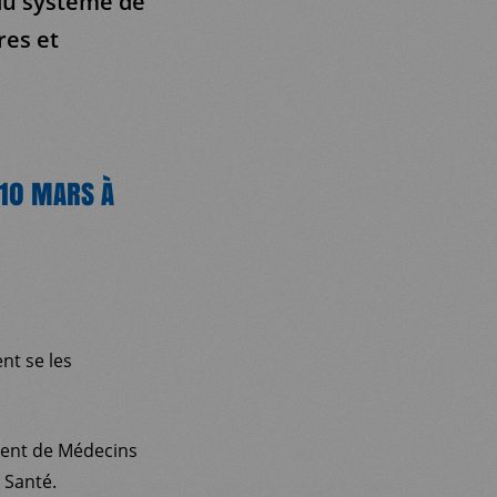
 du système de
res et
 10 MARS À
nt se les
dent de Médecins
 Santé.