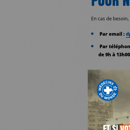
En cas de besoin, 
Par email :
d
Par téléphone
de 9h à 13h00
MDM
PROTEC
SUR LE TERRAIN
PERSO
ACTUALITÉS
Médecins du Mond