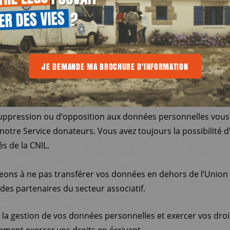
igueur, et notamment la Loi « Informatique et Libertés » n° 
le Règlement Général sur la Protection des Données – RGPD
E
 recueille vos informations dans un fichier informatisé. 
 Service donateurs et aux tiers mandatés, afin de pouvoir v
A BROCHURE D'INFORMATION
JE DEMANDE MA BROCHURE D'INFORMATION
JE DEMANDE MA BROCHURE D'INFORMA
 vous rendre compte de l’utilisation de votre don, faire appel
fois mener des études statistiques. Elles sont conservées p
alisation des finalités précitées. Vous disposez d’un droit d’
 suppression ou d’opposition aux données personnelles vou
notre Service donateurs. Vous avez toujours la possibilité d
s de la CNIL.
ons à ne pas transférer vos données en dehors de l’Union
des partenaires du secteur associatif.
r la gestion de vos données personnelles et exercer vos droi