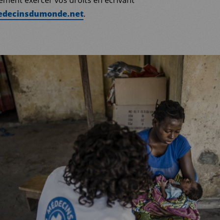
ment exercer vos droits en écrivant
decinsdumonde.net
.