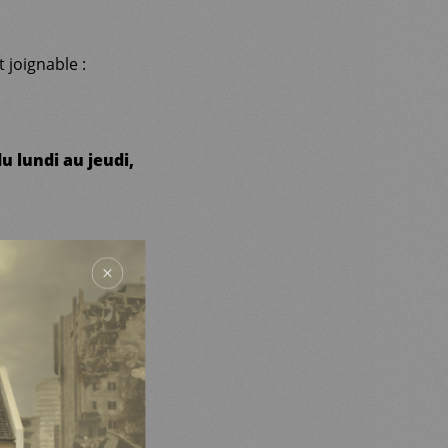
 joignable :
u lundi au jeudi,
n des données