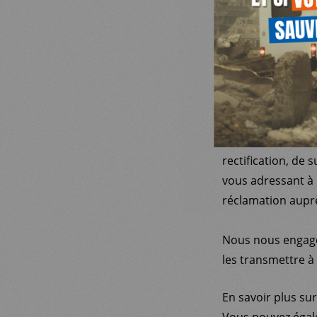
NOUS SOUTENIR
personnelles en v
1978 modifiée et 
NOUS REJOINDR
Médecins du Monde
destinées à notre
JE DEMANDE M
votre reçu fiscal,
RESSOURCES
générosité et par
nécessaire à la ré
rectification, de
vous adressant à 
réclamation auprè
Nous nous engage
les transmettre à 
En savoir plus su