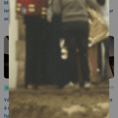
Montée d’inquiétude alors que les autorités
israéliennes rejettent les demandes des ONG pour
acheminer une aide vitale à Gaza
ARTICLES
23.05.2025
Yémen : Les organisations humanitaires appellent
à une action immédiate lors de la 7e réunion des
hauts fonctionnaires