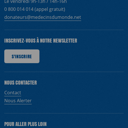
Le vendredi 9h-13h / 14h-16h
0 800 014 014 (appel gratuit)
donateurs@medecinsdumonde.net
INSCRIVEZ-VOUS À NOTRE NEWSLETTER
RIRE
S'INSCRIRE
S'INSCRIRE
S'INSCRIRE
S'INSCRIRE
S'INSCRIRE
S'INSCRIRE
S'IN
NOUS CONTACTER
Contact
Nous Alerter
POUR ALLER PLUS LOIN