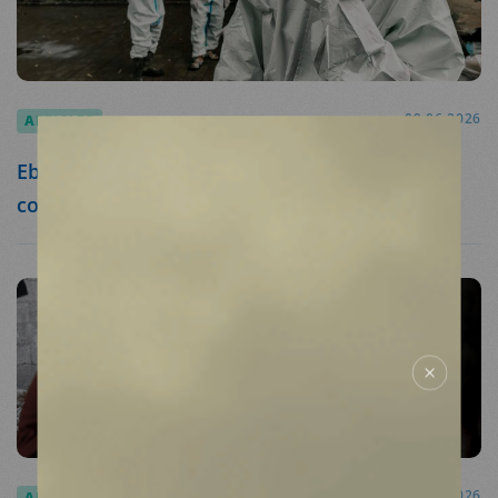
MDM
SUR LE TERRAIN
ACTUALITÉS
ARTICLES
09.06.2026
NOUS SOUTENIR
Ebola en RDC: co-construire la réponse avec les
communautés pour endiguer l’épidémie
NOUS REJOINDRE
RESSOURCES
ESPACE DONATEURS
COMITÉ DES DONATEURS
ESPACE PRESSE
NOS PARTENAIRES
ARTICLES
27.03.2026