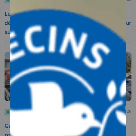
Les organisations humanitaires réaffirment leur
décision de poursuivre leur recours devant la Cour
suprême israélienne à l’issue de la récente
audience
ARTICLES
20.03.2026
Guerre au Moyen-Orient : Médecins du Monde
renforce ses activités au Liban