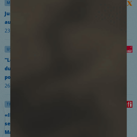
MIGRATION
Jusqu’à 45 °C sous la tente : Médecins du monde
auprès des exilés du métro Stalingrad
23.06.2026
USAGERS DE DROGUES
"Le soin plutôt que la punition", plaide Médecins
du monde pour la Journée de lutte contre les
politiques répressives
26.06.2026
TRAVAIL DU SEXE
«Il y a urgence à décriminaliser le travail du
sexe» en France, plaide la juriste Sarah-Marie
Maffesoli