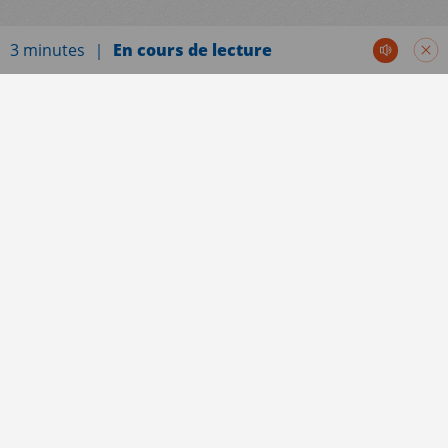
3 minutes
En cours de lecture
Actualités
FAIRE UN DON
Cette année encore, le monde est malade.
Médecins du Monde s’engage au quotidien pour
défendre la santé au-delà du soin, en s’attaquant
également aux « maladies » causées par la
société. A travers cette campagne, nous
dénonçons à nouveau les violences politiques et