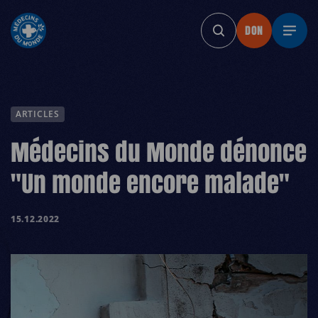
DON
DON
DON
DON
DON
ARTICLES
Médecins du Monde dénonce
"Un monde encore malade"
15.12.2022