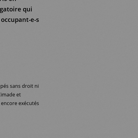
ogatoire qui
s occupant-e-s
pés sans droit ni
 Cimade et
n encore exécutés