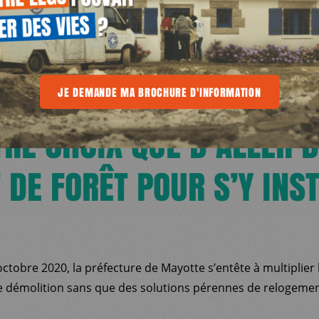
E
UVENT, LES FAMILLES DÉ
 BROCHURE D'INFORMATION
JE DEMANDE MA BROCHURE D'INFORMATION
JE DEMANDE MA BROCHURE D'INFORMAT
TRE CHOIX QUE D’ALLER 
 DE FORÊT POUR S’Y INS
ctobre 2020, la préfecture de Mayotte s’entête à multiplier 
e démolition sans que des solutions pérennes de relogemen