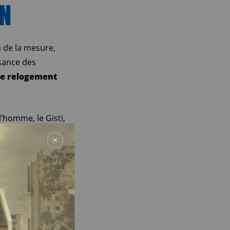
AN
n de la mesure,
ssance des
de relogement
’homme, le Gisti,
tribunal
censuré, alors que
llégalité sans
a loi Elan aient
é.