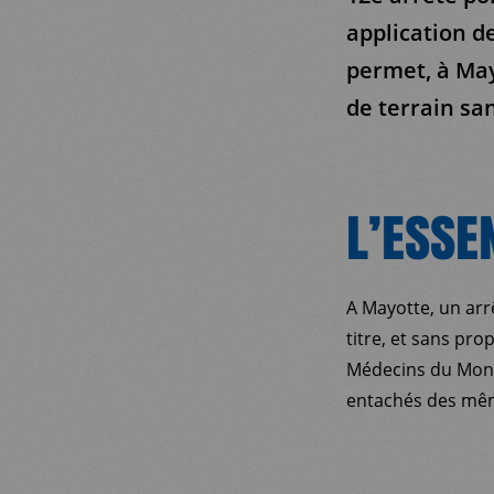
application de
permet, à May
de terrain sans
L’ESSE
A Mayotte, un arrê
titre, et sans pro
Médecins du Monde
entachés des même