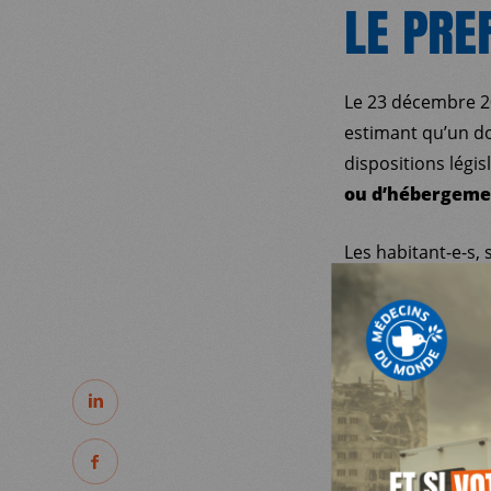
LE PRE
Le 23 décembre 20
estimant qu’un do
dispositions légis
ou d’hébergemen
MDM
Les habitant-e-s, 
la Fasti, la Cimad
administratif de 
SUR LE TERRAIN
C’est la première 
les onze mesures 
PARTAGER
ACTUALITÉS
que les habitant-e
pu faire valoir le
PARTAGER