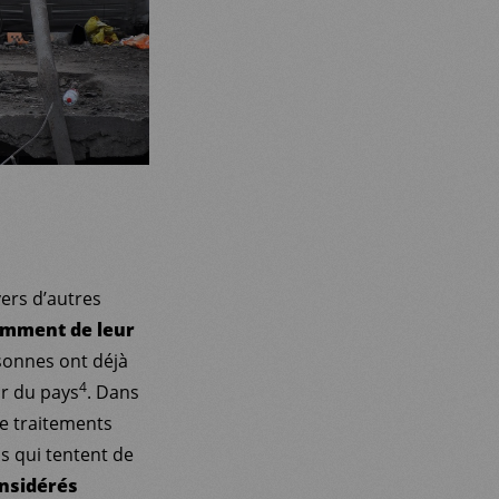
ers d’autres
amment de leur
rsonnes ont déjà
4
ur du pays
. Dans
e traitements
ns qui tentent de
onsidérés