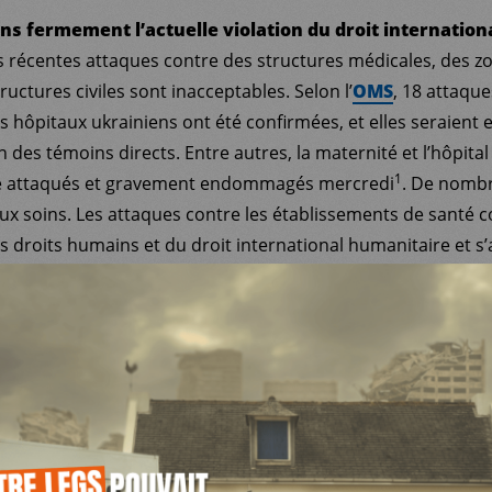
 fermement l’actuelle violation du droit internation
s récentes attaques contre des structures médicales, des zo
tructures civiles sont inacceptables. Selon l’
OMS
, 18 attaqu
 hôpitaux ukrainiens ont été confirmées, et elles seraient 
des témoins directs. Entre autres, la maternité et l’hôpita
1
é attaqués et gravement endommagés mercredi
. De nombr
ux soins. Les attaques contre les établissements de santé 
es droits humains et du droit international humanitaire et s
re. L’intégrité des civils et des infrastructures civiles doit ê
 personnel humanitaire doivent rester sains et saufs
et l
pitaux et les infrastructures, doivent être préservés. Nous n
021) du Conseil de sécurité de l’
ONU
qui condamne fermeme
2
ructures civiles cruciales
.