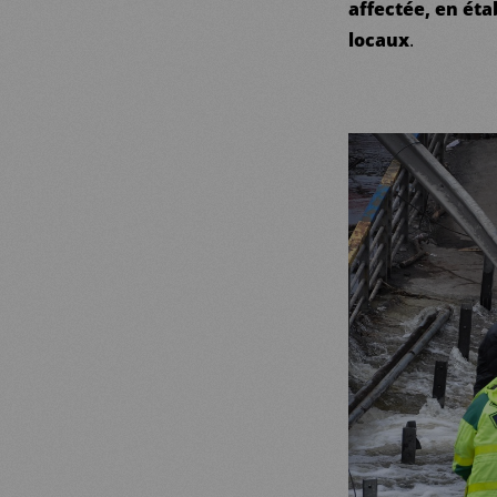
affectée, en ét
locaux
.