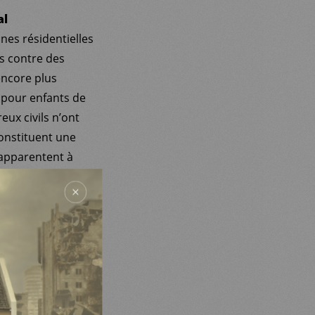
al
nes résidentielles
es contre des
encore plus
l pour enfants de
eux civils n’ont
constituent une
’apparentent à
tre une priorité
es biens civils, en
ous associons à la
nt les attaques