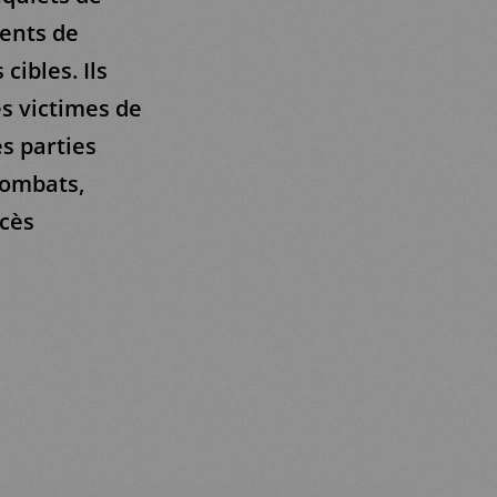
ents de
cibles. Ils
s victimes de
es parties
combats,
ccès