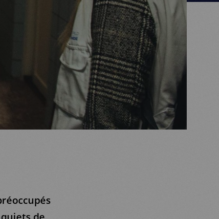
préoccupés
quiets de