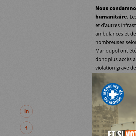
Nous condamnons
humanitaire.
Le
et d’autres infras
ambulances et des
nombreuses selon 
Marioupol ont ét
donc plus accès a
MDM
violation grave d
des crimes de guer
absolue.
SUR LE TERRAIN
Les civils et le
particulier les hô
PARTAGER
ACTUALITÉS
résolution 2573 (2
contre les infrast
PARTAGER