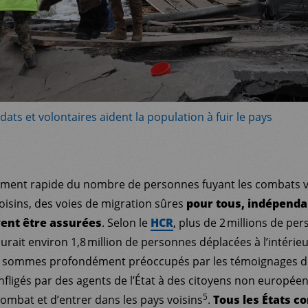
ats et volontaires aident la population à fuir le pays
ement rapide du nombre de personnes fuyant les combats v
oisins, des voies de migration sûres
pour tous, indépend
vent être assurées
. Selon le
HCR
, plus de 2 millions de pe
 y aurait environ 1,8 million de personnes déplacées à l’intérie
s sommes profondément préoccupés par les témoignages d
infligés par des agents de l’État à des citoyens non europée
5
combat et d’entrer dans les pays voisins
.
Tous les États c