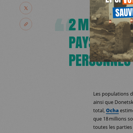
NOUS SOUTENIR
PARTAGER
2 MILLIONS
NOUS REJOINDR
PARTAGER LE LIEN
PAYS, ET IL
JE DEMANDE 
RESSOURCES
PERSONNES 
Les populations d
ainsi que Donetsk
total,
Ocha
estime
que 18 millions s
toutes les parties