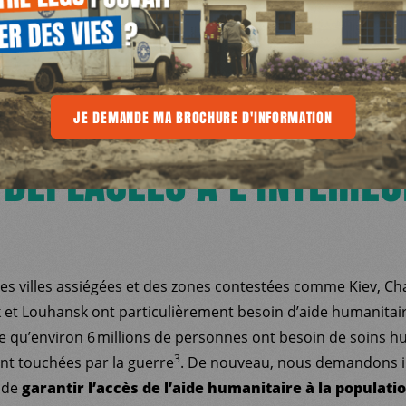
 DE PERSONNES ONT DÉJÀ
E
 Y AURAIT ENVIRON 1,8 M
MA BROCHURE D'INFORMATION
JE DEMANDE MA BROCHURE D'INFORMATION
JE DEMANDE MA BROCHURE D'INFOR
DÉPLACÉES À L'INTÉRIEU
es villes assiégées et des zones contestées comme Kiev, Ch
 et Louhansk ont particulièrement besoin d’aide humanitair
 qu’environ 6 millions de personnes ont besoin de soins h
3
ont touchées par la guerre
. De nouveau, nous demandons 
 de
garantir l’accès de l’aide humanitaire à la populat