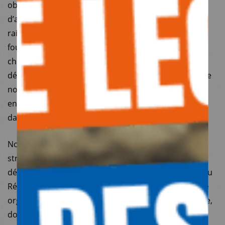
obligent en effet à être irréprochables en matière
d’approvisionnement de médicaments. Pour cette
raison, nous achetons les médicaments, auprès de
fournisseurs certifiés, qui sont effectivement plus
chers que certaines sociétés concurrentes qui ne
détiennent pas de certifications. C’est un principe que
nous assumons pleinement, et que nous appliquons
en Turquie, mais aussi sur l’ensemble des territoires
dans lesquels nous intervenons.
Notre souhait est aujourd’hui de poursuivre la
structuration de MdM Turquie et d’encourager son
développement. MdM Turquie, membre autonome du
Réseau International de Médecins du Monde, est une
organisation qui n’a que quelques années d’existence,
dont deux années en période de pandémie. Cette