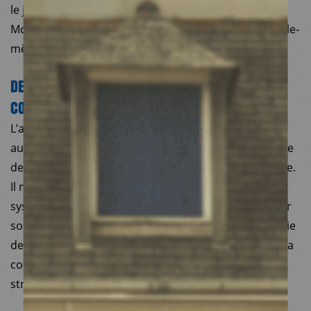
le journaliste sur ce point, aucun lien n’existe entre
MdM et cette entité privée, hormis le fait qu’elle ait elle-
même fait des dons à notre organisation.
DES ACHATS INUTILES ET SANS MISE EN
CONCURRENCE ?
L’article laisse entendre que des purificateurs d’air
auraient été achetés à l’été 2020 – en pleine pandémie
de Covid-19 – alors que leur utilité n’était pas évidente.
Il n’aura pourtant échappé à personne que les
systèmes de purification et de renouvellement de l’air
sont des outils cruciaux dans la lutte contre l’épidémie
de Covid-19. Dès l’été 2020, l’équipe de MdM Turquie a
conclu à la nécessité médicale d’équiper ses
structures.