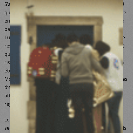
S’agissant de la procédure d’achat, il n’est pas discuté
que la société ayant fourni les équipements a été mise
en relation avec MdM Turquie par une société dirigée
par un membre de la famille du président de MdM
Turquie. C’était en effet le seul fournisseur capable de
respecter le cahier des charges et le niveau de qualité
qu’une organisation médicale se doit d’exiger. Le
risque de conflit d’intérêts induit par cette situation a
été clairement identifié et traité par Médecins du
Monde qui a pris l’initiative de demander à ses équipes
d’examiner ce dossier d’achat, en y apportant une
attention particulière conformément à la
réglementation et aux procédures internes.
Les équipes dédiées ont conclu que l’achat ainsi que
ses modalités étaient parfaitement en règle et ont pris