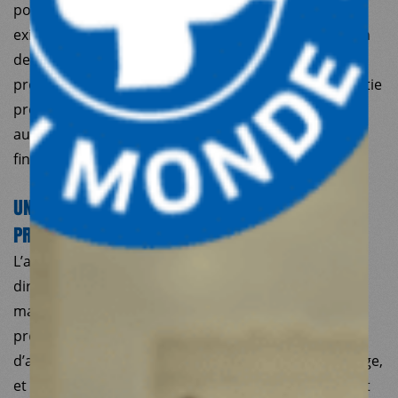
possibilité de renforcer certaines procédures
existantes, mais ont tous conclu à une bonne gestion
des fonds et à une correcte application des
procédures. Par ailleurs, les mêmes bailleurs, en partie
probablement sur la base des conclusions de ces
audits, ont renouvelé leur confiance et leurs
financements à MdM Turquie.
UN CONFLIT D’INTÉRÊT AVEC UNE SOCIÉTÉ
PRODUCTRICE DE SAVON D’ALEP ?
L’article instille le doute quant à la probité des
dirigeants sur un conflit d’intérêt qui serait en effet
majeur dans l’hypothèse où MdM aurait soutenu un
projet d’initiative privée. Pourtant, là aussi, il s’agit
d’allégations fausses, sur la base d’un seul témoignage,
et qui s’avèrent infondées puisque, comme le conclut