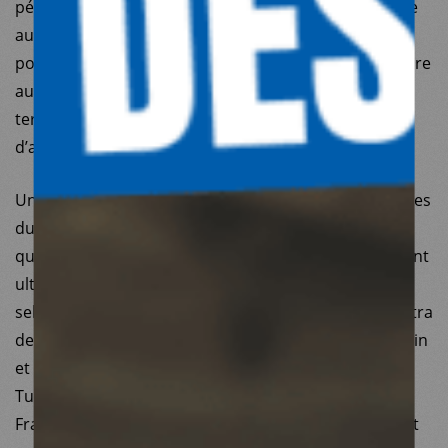
période a nécessité de prioriser la réponse d’urgence
au Covid-19 tout en maintenant l’accès aux soins des
populations. MdM Turquie l’a fait et continue de le faire
auprès de plus de 500 000 personnes, dans un des
territoires les plus difficiles au monde en termes
d’accès humanitaire.
Un travail réalisé par MdM France et d’autres membres
du réseau est en cours depuis plusieurs mois afin
qu’un audit soit réalisé, non pas à une date vaguement
ultérieure, comme le laisse entendre l’article, mais
selon un calendrier précis fixé début juillet. Il permettra
de faire la lumière sur les alertes remontées du terrain
et de renforcer les procédures internes de MdM
Turquie. Dans une démarche de transparence, MdM
France s’engage à publier les conclusions de cet audit