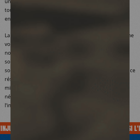
une fois qu’il sera achevé afin de lever définitivement
tout doute s’agissant des accusations portées à son
encontre.
La stratégie de Médecins du Monde est guidée par une
volonté politique de favoriser le développement de
nouveaux membres MdM non-occidentaux. Nous
sommes convaincus que nos 40 années d’existence
sont un atout pour accompagner la structuration de ce
réseau, et nous nous efforçons de d‘accomplir cette
mission dans le respect le plus strict des procédures
nécessaires à un travail de qualité, tel que nous nous
l’imposons collectivement.
NJUSTICE
SOIGNE AUSSI L'INJUSTICE
SOIGNE AUSSI L'IN