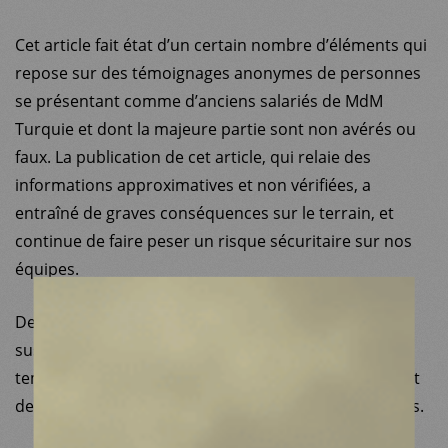
Cet article fait état d’un certain nombre d’éléments qui
repose sur des témoignages anonymes de personnes
se présentant comme d’anciens salariés de MdM
Turquie et dont la majeure partie sont non avérés ou
faux. La publication de cet article, qui relaie des
MDM
informations approximatives et non vérifiées, a
entraîné de graves conséquences sur le terrain, et
SUR LE TERRAIN
continue de faire peser un risque sécuritaire sur nos
équipes.
ACTUALITÉS
Des négociations avec des bailleurs ont été
NOUS SOUTENIR
suspendues, entrainant, faute d’argent, la fermeture
temporaire d’un certain nombre de cliniques, laissant
NOUS REJOINDRE
des patients dans l’impossibilité de recevoir des soins.