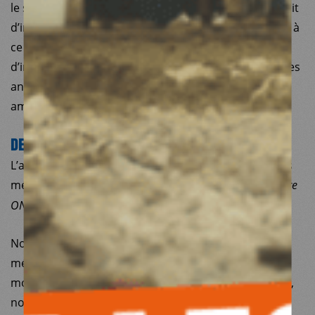
le soin de joindre au dossier une déclaration de conflit
d’intérêts en vue d’un prochain audit. Contrairement à
ce qui est indiqué dans l’article, le risque de conflit
d’intérêts n’a donc pas été révélé par des témoignages
anonymes, mais au contraire déclaré et étudié en
amont par Médecins du Monde.
DES MÉDICAMENTS ACHETÉS TROP CHER ?
L’article sous-entend que MdM Turquie achèterait les
médicaments «
40% plus chers que n’importe quelle autre
».
ONG syrienne ou turque
Nous assumons à ce titre le fait d’acheter des
médicaments sans privilégier les fournisseurs les
moins-disant. Notre mandat d’organisation médicale,
notre éthique et notre exigence de qualité nous