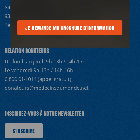
84 avenue du Président Wilson
93210 Saint Denis
Tél : 01 44 92 15 15
E MA BROCHURE D'INFORMATION
JE DEMANDE MA BROCHURE D'INFORMATION
JE DEMANDE MA BROCHURE D'INFO
RELATION DONATEURS
Du lundi au jeudi 9h-13h / 14h-17h
Le vendredi 9h-13h / 14h-16h
0 800 014 014 (appel gratuit)
donateurs@medecinsdumonde.net
INSCRIVEZ-VOUS À NOTRE NEWSLETTER
SCRIRE
S'INSCRIRE
S'INSCRIRE
S'INSCRIRE
S'INSCRIRE
S'INSCRIRE
S'INSCRIRE
S'