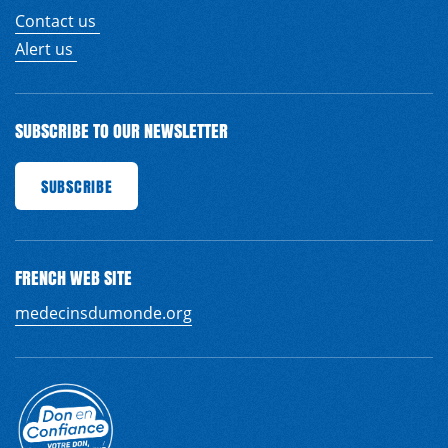
Contact us
Alert us
SUBSCRIBE TO OUR NEWSLETTER
SUBSCRIBE
SUBSCRIBE
SUBSCRIBE
SUBSCRIBE
SUBSCRIBE
SUBSCRIBE
SUBSCRI
EN
FR
FRENCH WEB SITE
medecinsdumonde.org