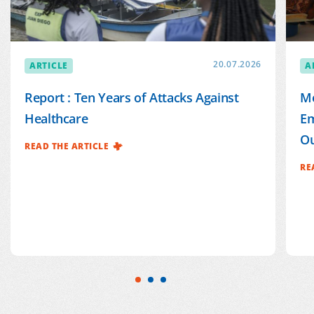
ARTICLE
20.07.2026
A
Report : Ten Years of Attacks Against
Mé
Healthcare
Em
Ou
READ THE ARTICLE
RE