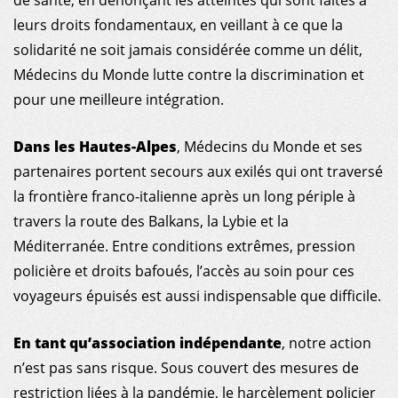
de santé, en dénonçant les atteintes qui sont faites à
leurs droits fondamentaux, en veillant à ce que la
solidarité ne soit jamais considérée comme un délit,
Médecins du Monde lutte contre la discrimination et
MDM
pour une meilleure intégration.
ON THE FIELD
Dans les Hautes-Alpes
, Médecins du Monde et ses
partenaires portent secours aux exilés qui ont traversé
NEWS
la frontière franco-italienne après un long périple à
travers la route des Balkans, la Lybie et la
RESOURCES
Méditerranée. Entre conditions extrêmes, pression
policière et droits bafoués, l’accès au soin pour ces
GET INVOLVED
voyageurs épuisés est aussi indispensable que difficile.
INTERNATIONAL NETWORK
En tant qu’association indépendante
, notre action
n’est pas sans risque. Sous couvert des mesures de
restriction liées à la pandémie, le harcèlement policier
MY DONOR ACCOUNT