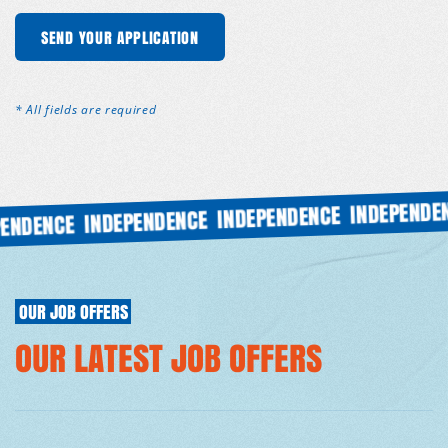
ION
SEND YOUR APPLICATION
SEND YOUR APPLICATION
SEND YOUR APPLICATION
SEND YOUR AP
* All fields are required
INDEPENDENCE
INDEPENDENCE
INDEPENDENCE
NCE
OUR JOB OFFERS
OUR LATEST JOB OFFERS