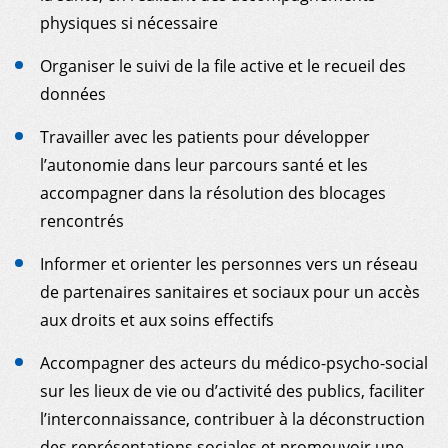
physiques si nécessaire
RESOURCES
Organiser le suivi de la file active et le recueil des
GET INVOLVED
données
INTERNATIONAL NETWORK
Travailler avec les patients pour développer
l’autonomie dans leur parcours santé et les
accompagner dans la résolution des blocages
MY DONOR ACCOUNT
rencontrés
Informer et orienter les personnes vers un réseau
de partenaires sanitaires et sociaux pour un accès
aux droits et aux soins effectifs
Accompagner des acteurs du médico-psycho-social
sur les lieux de vie ou d’activité des publics, faciliter
l’interconnaissance, contribuer à la déconstruction
des représentations sociales et promouvoir une