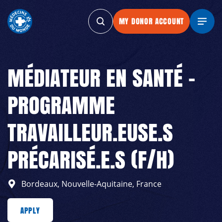
MY DONOR ACCOUNT
MY DONOR ACCOUNT
MY DONOR ACCOUNT
MY DONOR ACCO
MÉDIATEUR EN SANTÉ –
PROGRAMME
TRAVAILLEUR.EUSE.S
PRÉCARISÉ.E.S (F/H)
Bordeaux, Nouvelle-Aquitaine, France
LY
APPLY
APPLY
APPLY
APPLY
APPLY
APPLY
APPLY
APPLY
APPLY
APPLY
A